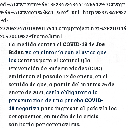
ed%7Ctwterm%5E1352342243441426432%7Ctwgr
%5E%7Ctwcon%5Es1_&ref_url=https%3A%2F%2
Fd-
27206274701009017431.ampproject.net%2F210115
2047000%2Fframe.html
La medida contra el
COVID-19
de
Joe
Biden
va en sintonía con el aviso que
los
Centros para el Control y la
Prevención de Enfermedades (CDC)
emitieron el pasado 12 de enero, en el
sentido de que, a partir del martes 26 de
enero de 2021,
sería obligatoria la
presentación de una prueba
COVID-
19
negativa
para ingresar al país vía los
aeropuertos, en medio de la crisis
sanitaria por coronavirus.