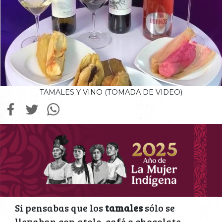
TAMALES Y VINO (TOMADA DE VIDEO)
Si pensabas que los
tamales
sólo se
llevaban con atole, café o chocolate,