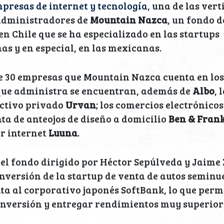
presas de internet y tecnología
, una de las vert
 administradores de
Mountain Nazca
, un fondo d
en Chile que se ha especializado en las startups
s y en especial, en las mexicanas.
e 30 empresas que Mountain Nazca cuenta en los
 que administra se encuentran, además de
Albo
, 
ectivo privado
Urvan
; los comercios electrónico
nta de anteojos de diseño a domicilio
Ben & Fran
r internet
Luuna
.
 el fondo dirigido por Héctor Sepúlveda y Jaime
nversión de la startup de venta de autos semin
nta al corporativo japonés SoftBank, lo que perm
inversión y entregar rendimientos muy superior