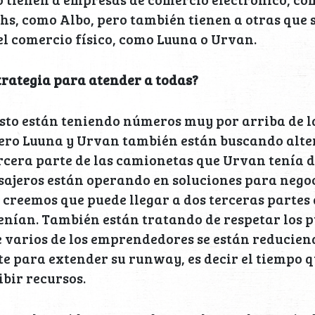
echs, como Albo, pero también tienen a otras que
l comercio físico, como Luuna o Urvan.
trategia para atender a todas?
sto están teniendo números muy por arriba de l
pero Luuna y Urvan también están buscando alte
rcera parte de las camionetas que Urvan tenía 
ajeros están operando en soluciones para negoc
y creemos que puede llegar a dos terceras partes
enían. También están tratando de respetar los p
 varios de los emprendedores se están reduciend
e para extender su runway, es decir el tiempo 
ibir recursos.