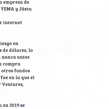
la empresa de
 YEMA y Jüsto;
r internet
riesgo en
 de dólares, lo
a nunca antes
la compra
y otros fondos
fue en la que el
r Ventures,
n en 2019
se