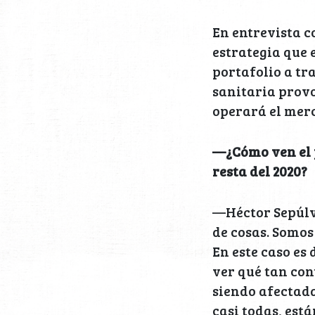
En entrevista c
estrategia que 
portafolio a tr
sanitaria prov
operará el merc
—¿Cómo ven el p
resta del 2020?
—Héctor Sepúlve
de cosas. Somos
En este caso es
ver qué tan con
siendo afectada
casi todas, est