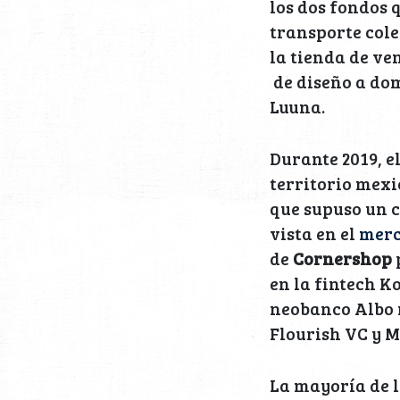
los dos fondos 
transporte cole
la tienda de ve
de diseño a dom
Luuna.
Durante 2019, e
territorio mexi
que supuso un c
vista en el
merc
de
Cornershop
en la fintech K
neobanco Albo r
Flourish VC y 
La mayoría de l