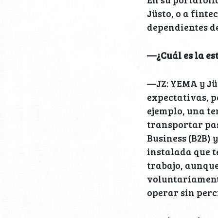
Jüsto, o a fint
dependientes de
—¿Cuál es la es
—JZ: YEMA y Jü
expectativas, 
ejemplo, una te
transportar pas
Business (B2B) 
instalada que t
trabajo, aunque
voluntariament
operar sin perc