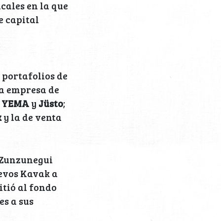
icales en la que
e capital
 portafolios de
la empresa de
s
YEMA
y
Jüsto
;
k
y la de venta
 Zunzunegui
uevos Kavak a
itió al fondo
es a sus