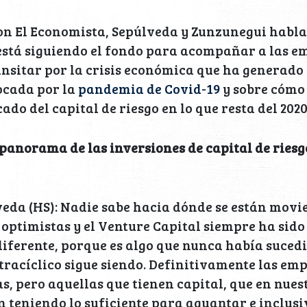
on El Economista, Sepúlveda y Zunzunegui habla
está siguiendo el fondo para acompañar a las e
ansitar por la crisis económica que ha generado
ocada por la
pandemia de Covid-19
y sobre cómo
ado del capital de riesgo en lo que resta del 2
anorama de las inversiones de capital de riesgo
da (HS): Nadie sabe hacia dónde se están movie
 optimistas y el Venture Capital siempre ha sido
 diferente, porque es algo que nunca había suce
tracíclico sigue siendo. Definitivamente las em
s, pero aquellas que tienen capital, que en nues
án teniendo lo suficiente para aguantar e inclus