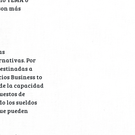
 son más
as
rnativas. Por
destinadas a
ios Business to
 de la capacidad
uestos de
o los sueldos
que pueden