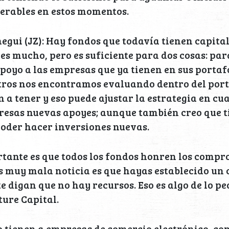
derables en estos momentos.
ui (JZ): Hay fondos que todavía tienen capital
 es mucho, pero es suficiente para dos cosas: par
poyo a las empresas que ya tienen en sus portafo
ros nos encontramos evaluando dentro del port
 a tener y eso puede ajustar la estrategia en cu
esas nuevas apoyes; aunque también creo que t
poder hacer inversiones nuevas.
tante es que todos los fondos honren los compr
es muy mala noticia es que hayas establecido u
te digan que no hay recursos. Eso es algo de lo p
ture Capital.
o tienen a empresas de comercio electrónico, c