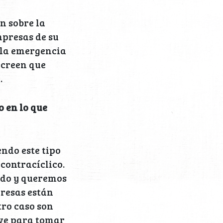
n sobre la
mpresas de su
 la emergencia
 creen que
020.
 en lo que
ndo este tipo
 contracíclico.
dido y queremos
presas están
tro caso son
ive para tomar