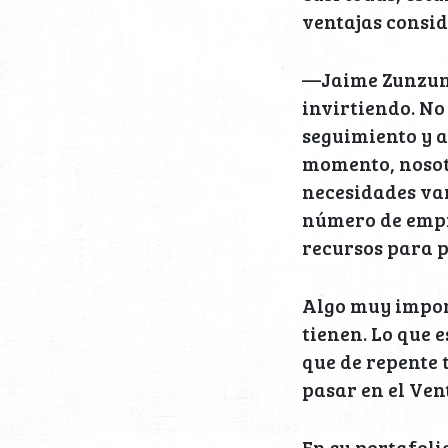
ventajas consi
—Jaime Zunzuneg
invirtiendo. No
seguimiento y a
momento, nosot
necesidades van
número de empr
recursos para 
Algo muy impor
tienen. Lo que 
que de repente 
pasar en el Ven
En su portafoli