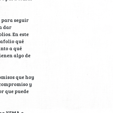
 para seguir
a dar
lios. En este
afolio qué
anto a qué
ienen algo de
omisos que hoy
n compromiso y
eor que puede
omo YEMA o