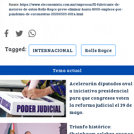
fuente:
https://www.eleconomista.com.mx/empresas/El-fabricante-de-
motores-de-avion-Rolls-Royce-preve-eliminar-hasta-8000-empleos-por-
pandemia-de-coronavirus-20200503-0014.html
Tagged:
INTERNACIONAL
Rolls Royce
Tema actual
Acelerarán diputados aval
a iniciativa presidencial
para que congresos voten
la reforma judicial el 29 de
mayo.
Triunfo histórico:
Sheinbaum celebra avance