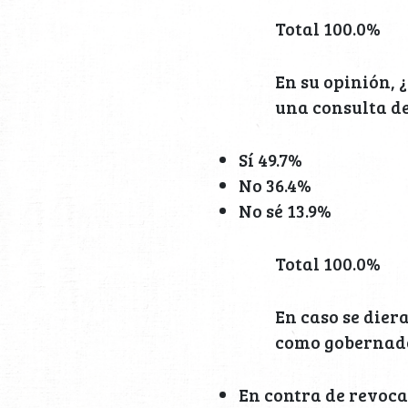
Total 100.0%
En su opinión, 
una consulta d
Sí 49.7%
No 36.4%
No sé 13.9%
Total 100.0%
En caso se die
como gobernado
En contra de revoca