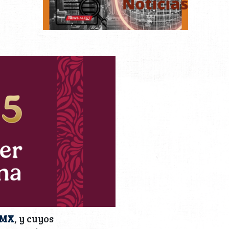
sMX
, y cuyos