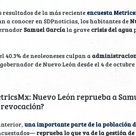
s resultados de la más reciente
encuesta Metric
an a conocer en SDPnoticias, los habitantes de
N
bernador
Samuel García
la grave
crisis del agua
p
el 40.3% de neoleoneses culpan a
administracion
, gobernador de Nuevo León desde el 4 de octubre 
tricsMx: Nuevo León reprueba a Samu
 revocación?
anterior,
una importante parte de la población 
 encuestados—
reprueba lo que va de la gestión d