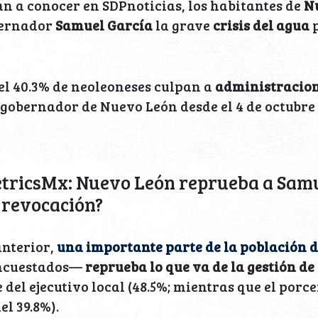
an a conocer en SDPnoticias, los habitantes de
N
bernador
Samuel García
la grave
crisis del agua
p
el 40.3% de neoleoneses culpan a
administracion
, gobernador de Nuevo León desde el 4 de octubre 
tricsMx: Nuevo León reprueba a Samu
 revocación?
anterior,
una importante parte de la población 
 encuestados—
reprueba lo que va de la gestión d
 del ejecutivo local (48.5%; mientras que el porce
el 39.8%).