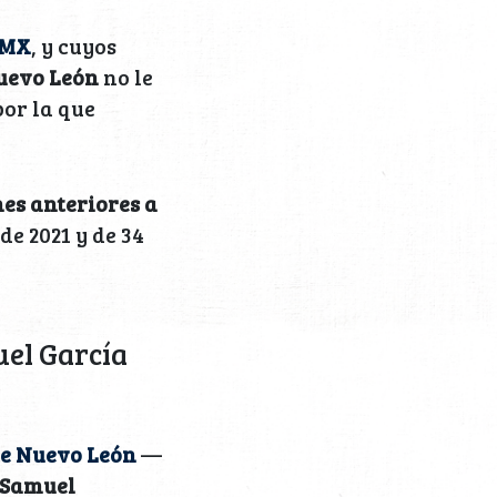
sMX
, y cuyos
uevo León
no le
or la que
es anteriores a
de 2021 y de 34
el García
de Nuevo León
—
e Samuel