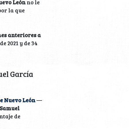
uevo León
no le
or la que
es anteriores a
de 2021 y de 34
el García
de Nuevo León
—
e Samuel
ntaje de