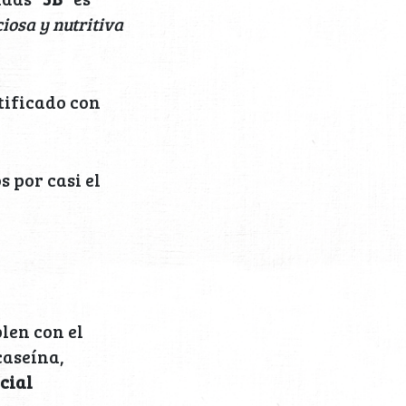
ciosa y nutritiva
tificado con
s por casi el
len con el
caseína,
cial