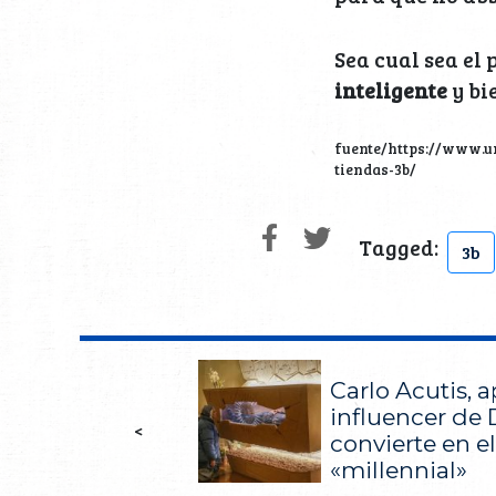
Sea cual sea el
inteligente
y bi
fuente/https://www.u
tiendas-3b/
Tagged:
3b
Carlo Acutis, 
influencer de D
<
convierte en e
«millennial»