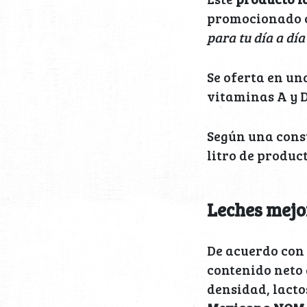
promocionado
para tu día a día
Se oferta en un
vitaminas A y D
Según una consu
litro de product
Leches mejor
De acuerdo con
contenido neto 
densidad, lacto