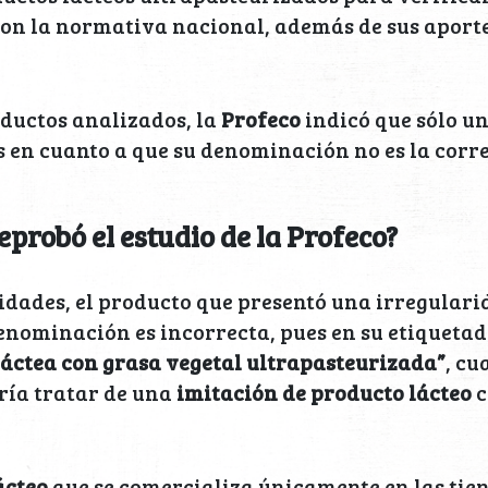
on la normativa nacional, además de sus aport
oductos analizados, la
Profeco
indicó que sólo u
 en cuanto a que su denominación no es la corre
eprobó el estudio de la Profeco?
idades, el producto que presentó una irregular
enominación es incorrecta, pues en su etiquetad
láctea con grasa vegetal ultrapasteurizada”
, cu
ría tratar de una
imitación de producto lácteo
c
ácteo
que se comercializa únicamente en las tie