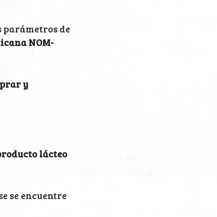
s parámetros de
xicana NOM-
prar y
producto lácteo
se se encuentre