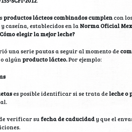
155-SCFI-2012
.
os
productos lácteos combinados cumplen
con lo
 y caseína, establecidos en la
Norma Oficial Me
Cómo elegir la mejor leche?
rió una serie pautas a seguir al momento de
com
o algún
producto lácteo.
Por ejemplo:
tas
uetas
es posible identificar si se trata de
leche o 
al.
de verificar su
fecha de caducidad
y que el enva
iciones.