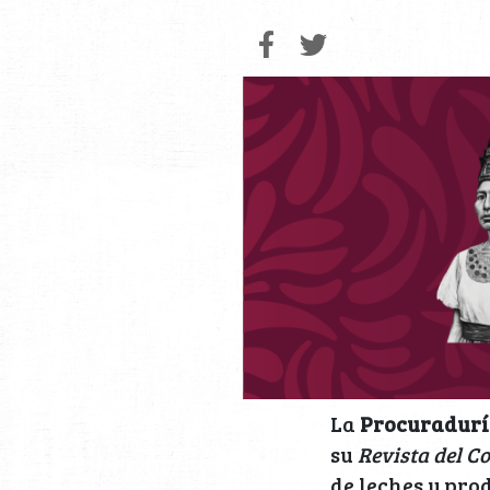
La
Procuradurí
su
Revista del 
de leches y pro