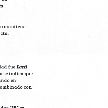
es
no mantiene
cta.
idad fue
Lacti
o se indica que
ando en
ombinado con
ndas
“3B”
es