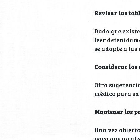
Revisar las tab
Dado que exist
leer detenidame
se adapte a las
Considerar los
Otra sugerencia
médico para sab
Mantener los p
Una vez abierto
para que no abs