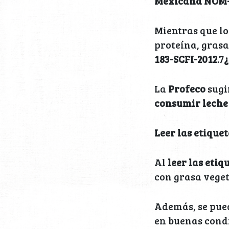
Mexicana
NOM-
Mientras que l
proteína, grasa
183-SCFI-2012
.7
¿
La
Profeco
sugi
consumir leche
Leer las etique
Al
leer las etiq
con grasa veget
Además, se pue
en buenas cond