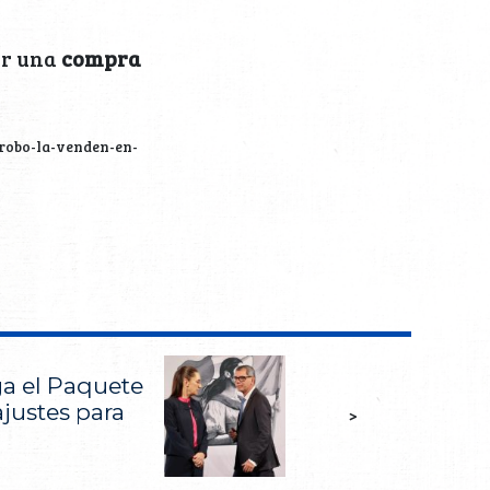
er una
compra
robo-la-venden-en-
ega el Paquete
justes para
>