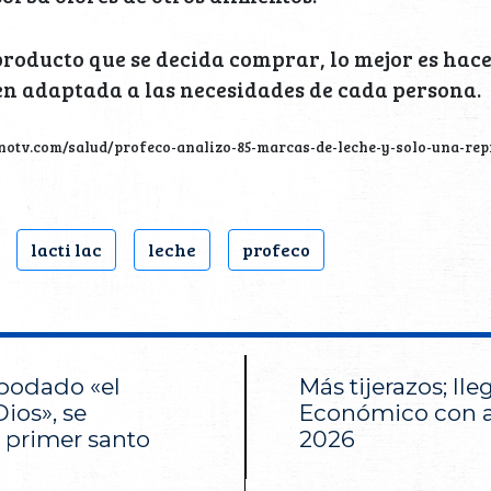
 producto que se decida comprar, lo mejor es hac
en adaptada a las necesidades de cada persona.
notv.com/salud/profeco-analizo-85-marcas-de-leche-y-solo-una-rep
lacti lac
leche
profeco
apodado «el
Más tijerazos; ll
ios», se
Económico con a
l primer santo
2026