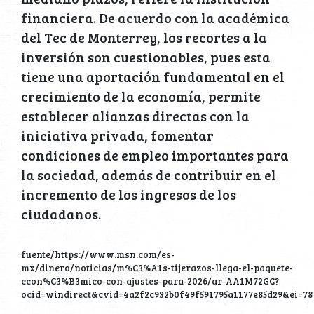
financiera. De acuerdo con la académica
del Tec de Monterrey, los recortes a la
inversión son cuestionables, pues esta
tiene una aportación fundamental en el
crecimiento de la economía, permite
establecer alianzas directas con la
iniciativa privada, fomentar
condiciones de empleo importantes para
la sociedad, además de contribuir en el
incremento de los ingresos de los
ciudadanos.
fuente/https://www.msn.com/es-
mx/dinero/noticias/m%C3%A1s-tijerazos-llega-el-paquete-
econ%C3%B3mico-con-ajustes-para-2026/ar-AA1M72GC?
ocid=windirect&cvid=4a2f2c932b0f49f591795a1177e85d29&ei=78