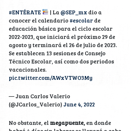
#ENTÉRATE
| La
@SEP_mx
dio a
conocer el calendario
#escolar
de
educación básica para el ciclo escolar
2022-2023, que iniciará el próximo 29 de
agosto y terminará el 26 de julio de 2023.
Se establecen 13 sesiones de Consejo
Técnico Escolar, así como dos periodos
vacacionales.
pic.twitter.com/AWxVTWO3My
— Juan Carlos Valerio
(@JCarlos_Valerio)
June 4, 2022
No obstante, el
megapuente,
en donde
habrá 4 días sin labores se llevará a cabo