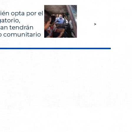
én opta por el
atorio,
>
an tendrán
o comunitario