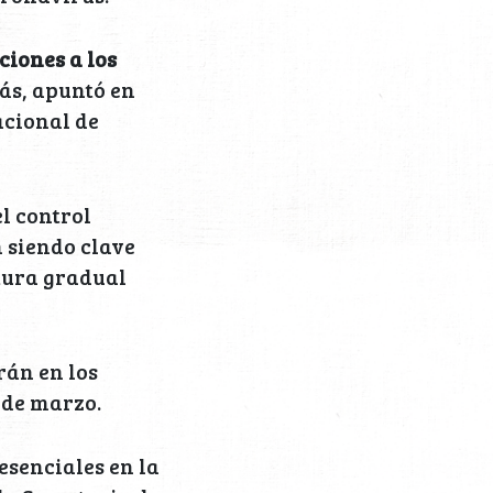
ciones a los
ás, apuntó en
acional de
l control
n siendo clave
tura gradual
rán en los
 de marzo.
esenciales en la