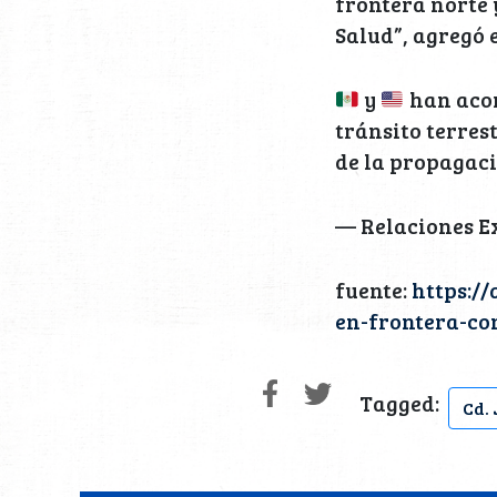
frontera norte 
Salud”, agregó 
y
han acor
tránsito terres
de la propagaci
— Relaciones E
fuente:
https:/
en-frontera-co
Tagged:
Cd.