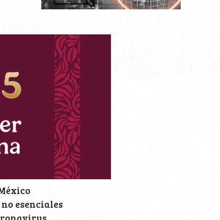
 México
s no esenciales
oronavirus.