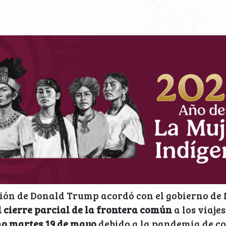
ión de Donald Trump acordó con el gobierno de
l cierre parcial de la frontera común
a los viaje
o martes 19 de mayo
debido a la pandemia de c