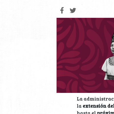
La administrac
la
extensión de
hasta el
próxim