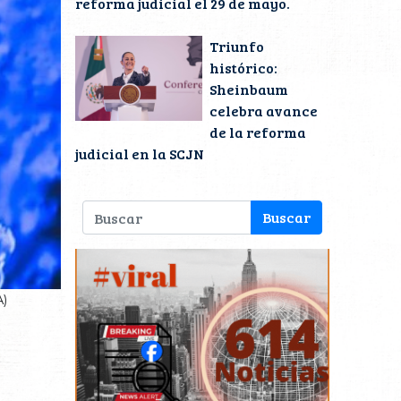
reforma judicial el 29 de mayo.
Triunfo
histórico:
Sheinbaum
celebra avance
de la reforma
judicial en la SCJN
)