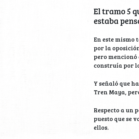
El tramo 5 q
estaba pens
En este mismo t
por la oposició
pero mencionó q
construía por l
Y señaló que ha
Tren Maya, pero
Respecto a un p
puesto que se v
ellos.