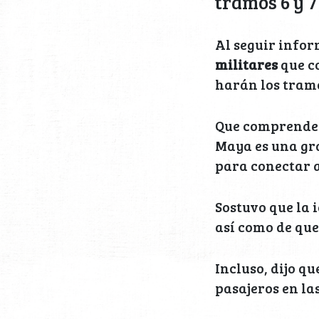
tramos 6 y 
Al seguir info
militares
que c
harán los tramos
Que comprende 
Maya es una gra
para conectar 
Sostuvo que la 
así como de que
Incluso, dijo q
pasajeros en las