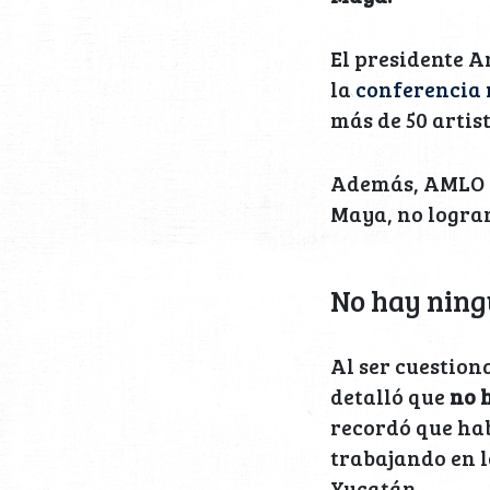
El presidente 
la
conferencia 
más de 50 artis
Además, AMLO m
Maya, no lograr
No hay ning
Al ser cuestion
detalló que
no 
recordó que ha
trabajando en 
Yucatán.