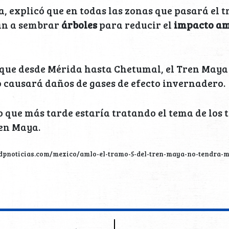
, explicó que en todas las zonas que pasará el t
van a sembrar
árboles
para reducir el
impacto am
que desde Mérida hasta Chetumal, el Tren Maya 
o causará daños de gases de efecto invernadero.
o que más tarde estaría tratando el tema de los 
ren Maya.
sdpnoticias.com/mexico/amlo-el-tramo-5-del-tren-maya-no-tendra-m