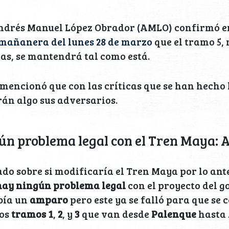
Andrés Manuel López Obrador (AMLO) confirmó e
mañanera del lunes 28 de marzo
que el tramo 5,
tas, se mantendrá tal como está.
encionó que con las críticas que se han hecho 
án algo sus adversarios.
ún problema legal con el Tren Maya:
ado sobre si modificaría el Tren Maya por lo an
hay ningún problema legal
con el proyecto del g
bía un
amparo
pero este ya se falló para que se 
los
tramos
1
,
2
, y
3
que van desde
Palenque
hasta