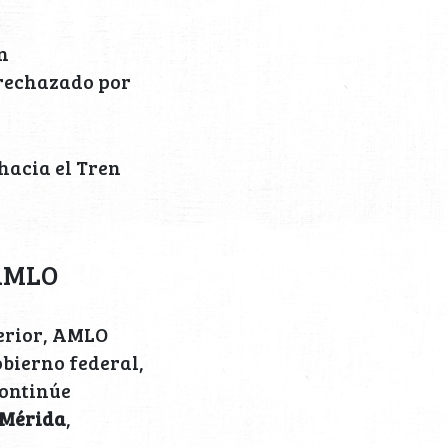
n
 rechazado por
hacia el Tren
 AMLO
terior, AMLO
obierno federal,
continúe
Mérida
,