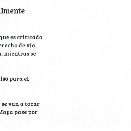
nalmente
l que es criticado
erecho de vía,
, mientras se
piso
para el
 se van a tocar
 Maya pase por