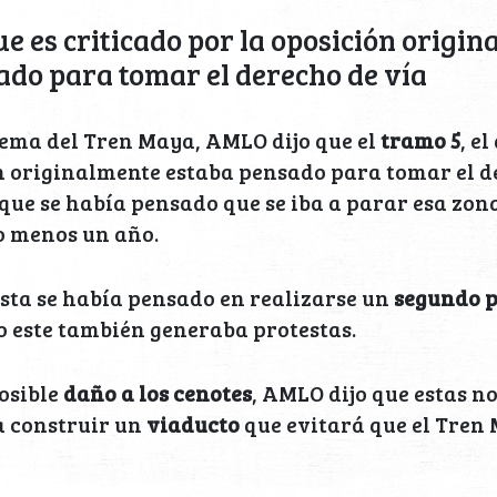
ue es criticado por la oposición origi
ado para tomar el derecho de vía
ema del Tren Maya, AMLO dijo que el
tramo 5
, e
n originalmente estaba pensado para tomar el d
ue se había pensado que se iba a parar esa zona
o menos un año.
sta se había pensado en realizarse un
segundo 
 este también generaba protestas.
osible
daño a los cenotes
, AMLO dijo que estas no
a construir un
viaducto
que evitará que el Tren