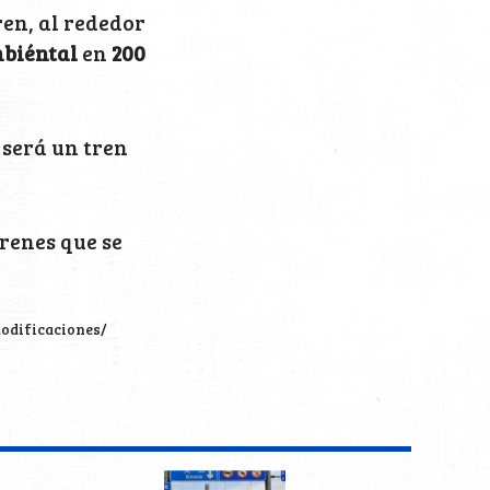
ren, al rededor
biéntal
en
200
será un tren
trenes que se
odificaciones/