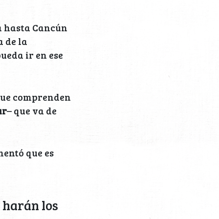
a hasta Cancún
 de la
ueda ir en ese
 que comprenden
ur
– que va de
mentó que es
 harán los