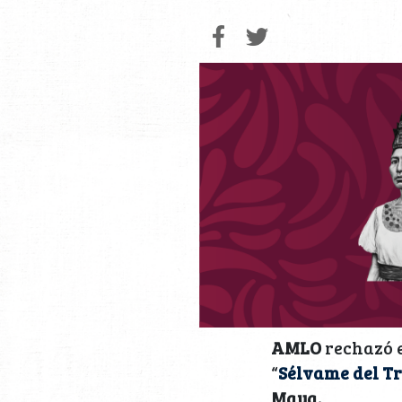
AMLO
rechazó e
“
Sélvame del T
Maya.