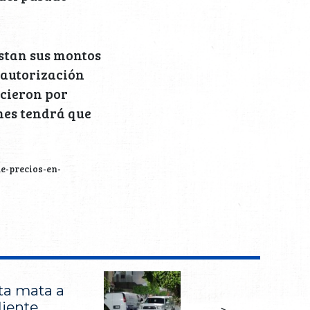
ustan sus montos
 autorización
icieron por
nes tendrá que
e-precios-en-
sta mata a
liente
>