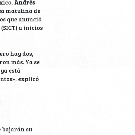
éxico,
Andrés
sa matutina de
tos que anunció
e
(SICT) a inicios
pero hay dos,
ron más. Ya se
 ya está
ntos», explicó
e bajarán su