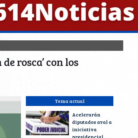
de rosca’ con los
Tema actual
Acelerarán
diputados aval a
iniciativa
presidencial