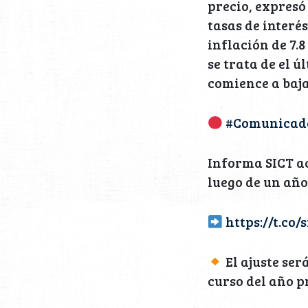
precio, expresó
tasas de interé
inflación de 7.8
se trata de el ú
comience a baja
#Comunicad
Informa SICT ac
luego de un año
https://t.co
El ajuste ser
curso del año p