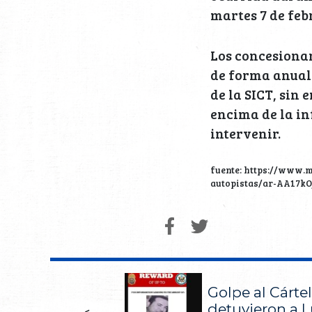
martes 7 de feb
Los concesionar
de forma anual 
de la SICT, sin
encima de la in
intervenir.
fuente: https://www.
autopistas/ar-AA17k
Golpe al Cártel
detuvieron a L
<