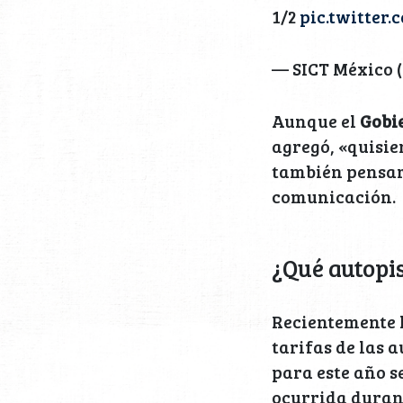
1/2
pic.twitter
— SICT México
Aunque el
Gobi
agregó, «quisie
también pensar
comunicación.
¿Qué autopis
Recientemente 
tarifas de las a
para este año se
ocurrida durant