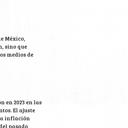
de México,
n, sino que
los medios de
n en 2023 en las
tos. El ajuste
la inflación
 del pasado