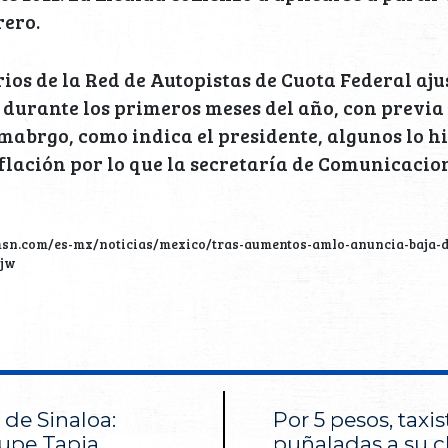
rero.
ios de la Red de Autopistas de Cuota Federal aj
durante los primeros meses del año, con previa
 emabrgo, como indica el presidente, algunos lo h
flación por lo que la secretaría de Comunicacio
msn.com/es-mx/noticias/mexico/tras-aumentos-amlo-anuncia-baja-d
Ojw
 de Sinaloa:
Por 5 pesos, taxi
upe Tapia,
puñaladas a su c