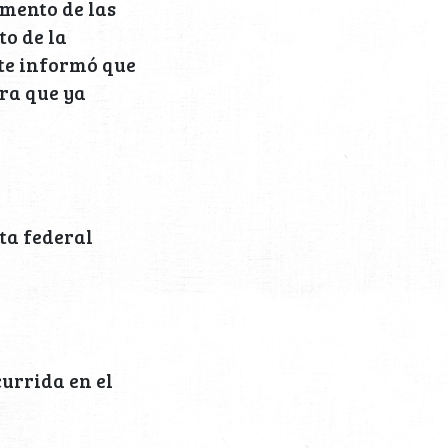
umento de las
to de la
nte informó que
era que ya
ta federal
currida en el