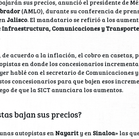
 bajarán sus precios, anunció el presidente de M
Obrador
(AMLO), durante su conferencia de pren
 en
Jalisco
. El mandatario se refirió a los aumen
e Infraestructura, Comunicaciones y Transport
.
 de acuerdo a la inflación, el cobro en casetas, 
topistas en donde los concesionarios incrementa
Ayer hablé con el secretario de Comunicaciones y
tos concesionarios para que bajen esos increme
uego de que la SICT anunciara los aumentos.
tas bajan sus precios?
gunas autopistas en
Nayarit
y en
Sinaloa
» las qu