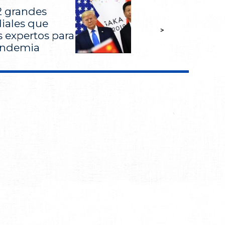
 2 grandes
iales que
>
 expertos para
andemia