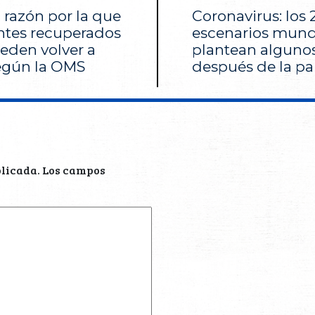
a razón por la que
Coronavirus: los
ntes recuperados
escenarios mund
eden volver a
plantean algunos
según la OMS
después de la p
blicada.
Los campos