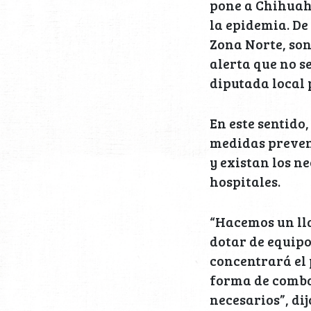
pone a Chihuahu
la epidemia. De
Zona Norte, son
alerta que no s
diputada local 
En este sentido,
medidas prevent
y existan los n
hospitales.
“Hacemos un lla
dotar de equipo
concentrará el 
forma de combat
necesarios”, dij