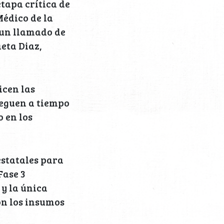
tapa crítica de
Médico de la
s un llamado de
aeta Diaz,
icen las
leguen a tiempo
o en los
estatales para
Fase 3
 y la única
on los insumos