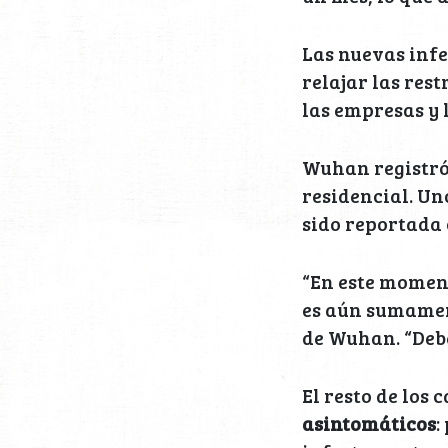
Las nuevas infe
relajar las rest
las empresas y 
Wuhan registró
residencial. U
sido reportada 
“En este moment
es aún sumamen
de Wuhan. “Debe
El resto de los 
asintomáticos
: