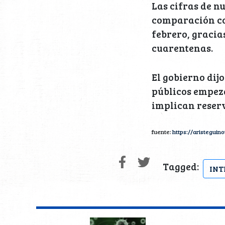
Las cifras de n
comparación co
febrero, gracia
cuarentenas.
El gobierno dijo
públicos empez
implican reserv
fuente:
https://aristegui
Tagged:
INT