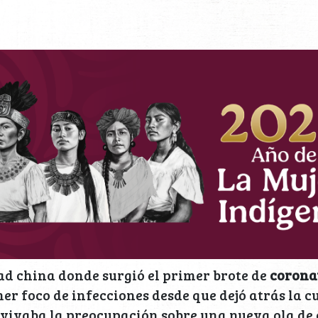
ad china donde surgió el primer brote de
corona
mer foco de infecciones desde que dejó atrás la 
avivaba la preocupación sobre una nueva ola de 