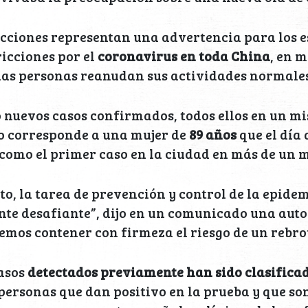
cciones representan una advertencia para los e
ricciones por el
coronavirus en toda China
, en 
las personas reanudan sus actividades normales
 nuevos casos confirmados, todos ellos en un m
no corresponde a una mujer de
89 años
que el día
como el primer caso en la ciudad en más de un m
o, la tarea de prevención y control de la epidem
te desafiante”, dijo en un comunicado una auto
mos contener con firmeza el riesgo de un rebrot
casos
detectados previamente han sido clasifica
 personas que dan positivo en la prueba y que so