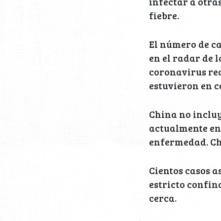
infectar a otra
fiebre.
El número de ca
en el radar de 
coronavirus re
estuvieron en c
China no incluy
actualmente en 
enfermedad. Ch
Cientos casos a
estricto confin
cerca.