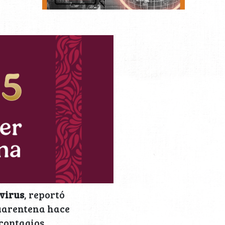
virus
, reportó
cuarentena hace
contagios.