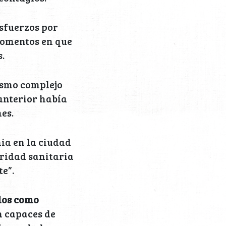
sfuerzos por
momentos en que
.
ismo complejo
 anterior había
es.
ia en la ciudad
ridad sanitaria
e”.
dos como
n capaces de