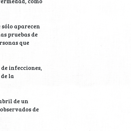
enfermedad, como
e sólo aparecen
las pruebas de
ersonas que
 de infecciones,
 de la
abril de un
 observados de