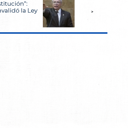
titución”:
validó la Ley
>