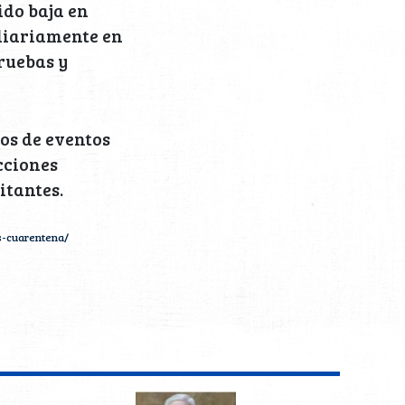
ido baja en
diariamente en
ruebas y
ros de eventos
cciones
itantes.
s-cuarentena/