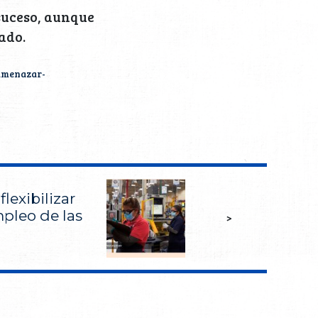
 suceso, aunque
ado.
-amenazar-
lexibilizar
mpleo de las
>