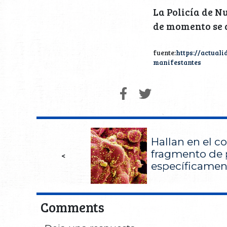
La Policía de N
de momento se d
fuente:
https://actual
manifestantes
Hallan en el c
fragmento de 
<
específicame
Comments