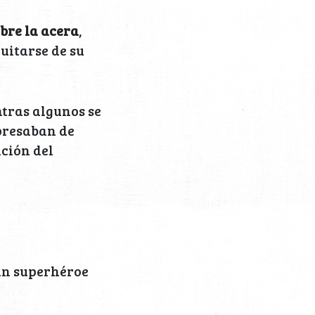
bre la acera
,
uitarse de su
ntras algunos se
xpresaban de
ción del
 un superhéroe