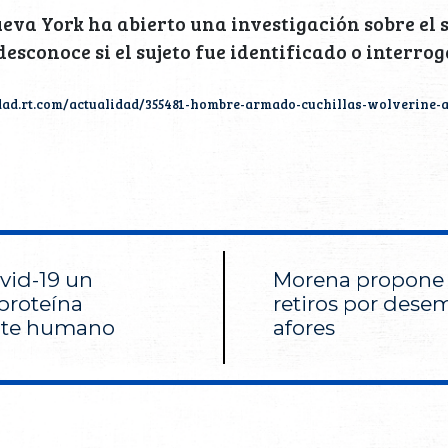
ueva York ha abierto una investigación sobre el
esconoce si el sujeto fue identificado o interrog
idad.rt.com/actualidad/355481-hombre-armado-cuchillas-wolverine
ovid-19 un
Morena propone f
proteína
retiros por dese
nte humano
afores