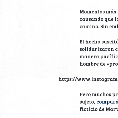
Momentos más ta
causando que lo
camino. Sin emb
El hecho suscit
solidarizaron c
manera pacífica
hombre de «prot
https://www.instagra
Pero muchos pr
sujeto,
compará
ficticio de Mar