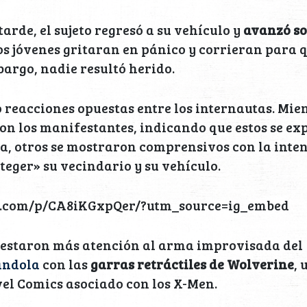
rde, el sujeto regresó a su vehículo y
avanzó so
s jóvenes gritaran en pánico y corrieran para q
argo, nadie resultó herido.
ó reacciones opuestas entre los internautas. Mie
on los manifestantes, indicando que estos se e
, otros se mostraron comprensivos con la inten
eger» su vecindario y su vehículo.
m.com/p/CA8iKGxpQer/?utm_source=ig_embed
estaron más atención al arma improvisada del
ndola
con las
garras retráctiles de Wolverine
,
vel Comics asociado con los X-Men.