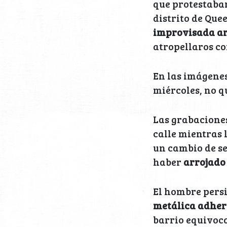
que protestaban
distrito de Qu
improvisada ar
atropellaros co
En las imágenes
miércoles, no q
Las grabacione
calle mientras 
un cambio de se
haber
arrojado 
El hombre persi
metálica adher
barrio equivoc