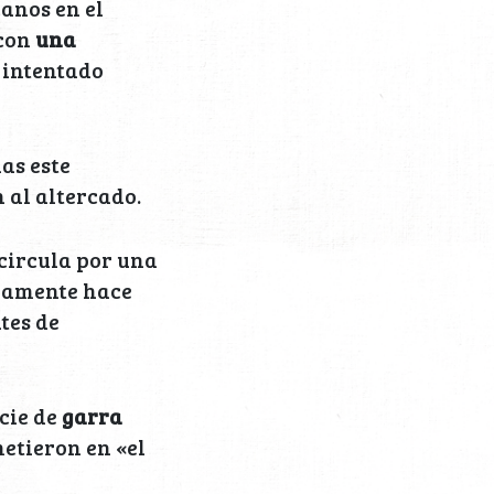
anos en el
 con
una
 intentado
as este
 al altercado.
circula por una
inamente hace
tes de
cie de
garra
metieron en «el