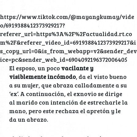
https://www.tiktok.com/@mayangkumay/vide
o/6919388412373929217?
referer_url=https%3A%2F%2Factualidad.rt.co
m%2F&referer_video_id=6919388412373929217&i
s_copy_url=0&is_from_webapp=v2&sender_dev
ice=pc&sender_web_id=6904092196372006405
El esposo, un poco
vacilante y
visiblemente incómodo
, da el visto bueno
a su mujer, que abraza calladamente a su
‘ex’. A continuación, el exnovio se dirige
al marido con intención de estrecharle la
mano, pero este rechaza el apretón y le
da un abrazo.