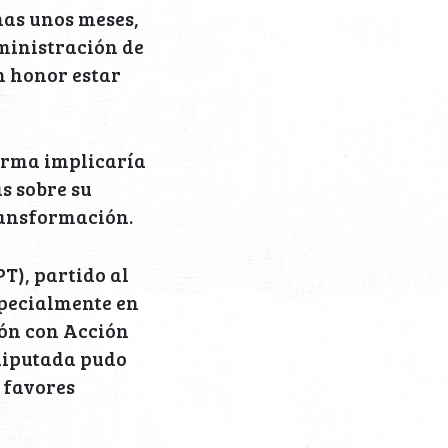
nas unos meses,
ministración de
n honor estar
forma implicaría
s sobre su
ransformación.
PT), partido al
specialmente en
ión con Acción
 diputada pudo
 favores