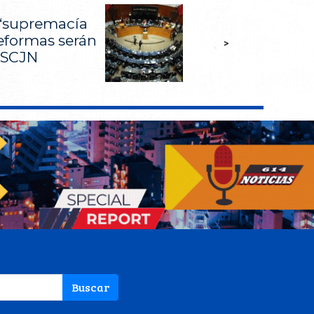
‘supremacía
reformas serán
>
a SCJN