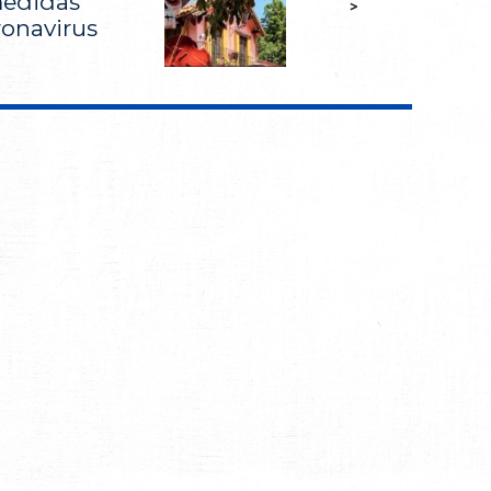
medidas
>
ronavirus