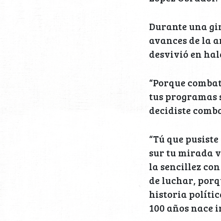
Durante una gira
avances de la a
desvivió en hal
“Porque combati
tus programas 
decidiste comba
“Tú que pusiste
sur tu mirada 
la sencillez co
de luchar, porq
historia políti
100 años nace i