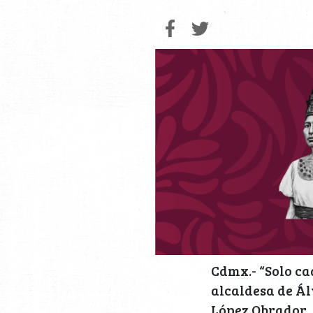
Cdmx.- “Solo ca
alcaldesa de Á
López Obrador.