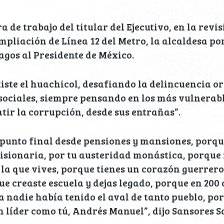
 de trabajo del titular del Ejecutivo, en la revis
mpliación de Línea 12 del Metro, la alcaldesa p
agos al Presidente de México.
ste el huachicol, desafiando la delincuencia o
sociales, siempre pensando en los más vulnerab
tir la corrupción, desde sus entrañas”.
 punto final desde pensiones y mansiones, porque
visionaria, por tu austeridad monástica, porqu
n la que vives, porque tienes un corazón guerrer
ue creaste escuela y dejas legado, porque en 200
ca nadie había tenido el aval de tanto pueblo, po
n líder como tú, Andrés Manuel”, dijo Sansores 