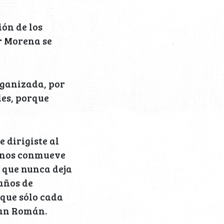
ión de los
or Morena se
rganizada, por
les, porque
 dirigiste al
e nos conmueve
o que nunca deja
 años de
rque sólo cada
San Román.