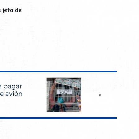
 jefa de
 pagar
de avión
>