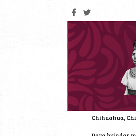
Chihuahua, Chih.
Para brindar m