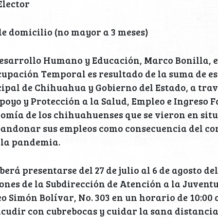
Elector
e domicilio (no mayor a 3 meses)
Desarrollo Humano y Educación, Marco Bonilla, e
upación Temporal es resultado de la suma de es
pal de Chihuahua y Gobierno del Estado, a trav
oyo y Protección a la Salud, Empleo e Ingreso F
omía de los chihuahuenses que se vieron en situ
bandonar sus empleos como consecuencia del c
 la pandemia.
erá presentarse del 27 de julio al 6 de agosto de
iones de la Subdirección de Atención a la Juvent
o Simón Bolívar, No. 303 en un horario de 10:00 a
cudir con cubrebocas y cuidar la sana distancia