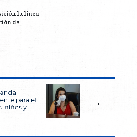
ición la línea
ción de
janda
nte para el
>
, niños y