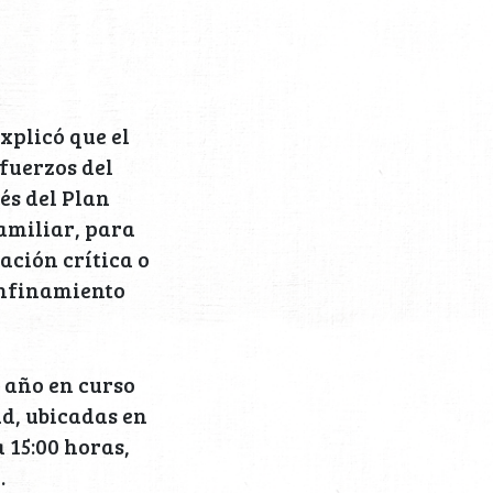
xplicó que el
fuerzos del
és del Plan
amiliar, para
ación crítica o
onfinamiento
l año en curso
ud, ubicadas en
 15:00 horas,
.