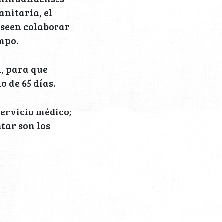
anitaria, el
eseen colaborar
mpo.
d, para que
o de 65 días.
ervicio médico;
ntar son los