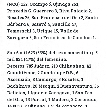
(NCG) 152, Ocampo 5, Ojinaga 261,
Praxedis G. Guerrero 3, Riva Palacio 2,
Rosales 25, San Francisco del Oro 2, Santa
Bárbara 6, Satevó 4, Saucillo 47,
Temósachi 3, Urique 15, Valle de
Zaragoza 3, San Francisco de Conchos 1.
Son 6 mil 623 (53%) del sexo masculino y 5
mil 831 (47%) del femenino.
Decesos: 785 Juárez, 213 Chihuahua, 42
Cuauhtémoc, 2 Guadalupe D.B., 6
Ascensión, 8 Camargo, 3 Rosales, 1
Bachíniva, 20 Meoqui, 2 Buenaventura, 56
Delicias, 1 Ignacio Zaragoza, 1 San Fco.
del Oro, 13 Parral, 1 Madera, 3 Coronado,
14 NCG, 2 Ojinaga, 1 V. de Zaragoza, 1