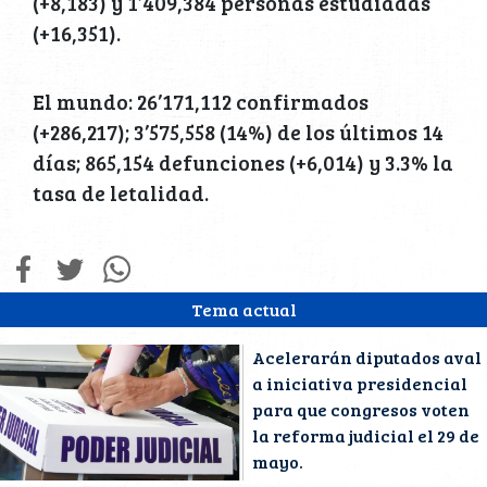
(+8,183) y 1’409,384 personas estudiadas
(+16,351).
El mundo: 26’171,112 confirmados
(+286,217); 3’575,558 (14%) de los últimos 14
días; 865,154 defunciones (+6,014) y 3.3% la
tasa de letalidad.
Tema actual
Acelerarán diputados aval
a iniciativa presidencial
para que congresos voten
la reforma judicial el 29 de
mayo.