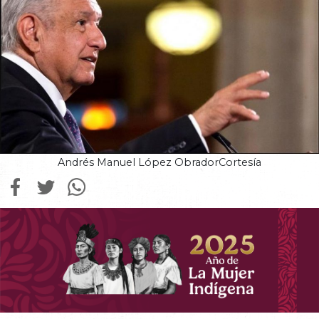
Andrés Manuel López ObradorCortesía