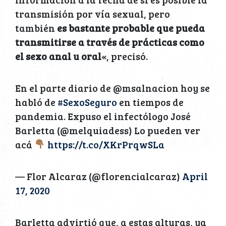
transmisión por vía sexual, pero
también
es bastante probable que pueda
transmitirse a través de prácticas como
el sexo anal u oral
«, precisó.
En el parte diario de @msalnacion hoy se
habló de
#SexoSeguro
en tiempos de
pandemia. Expuso el infectólogo José
Barletta (@melquiadess) Lo pueden ver
acá
https://t.co/XKrPrqwSLa
— Flor Alcaraz (@florencialcaraz)
April
17, 2020
Barletta advirtió que, a estas alturas, ya