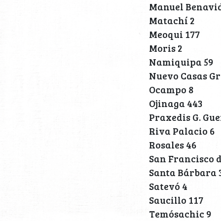
Manuel Benavid
Matachí 2
Meoqui 177
Moris 2
Namiquipa 59
Nuevo Casas Gr
Ocampo 8
Ojinaga 443
Praxedis G. Gue
Riva Palacio 6
Rosales 46
San Francisco d
Santa Bárbara 
Satevó 4
Saucillo 117
Temósachic 9