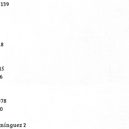
 139
18
15
6
078
10
omínguez 2