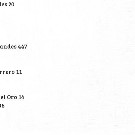
es 20
andes 447
rrero 11
el Oro 14
36