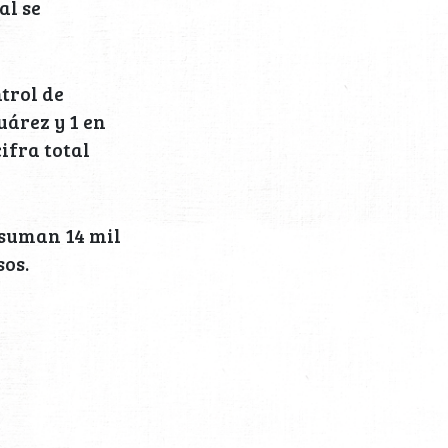
al se
trol de
uárez y 1 en
ifra total
 suman 14 mil
sos.