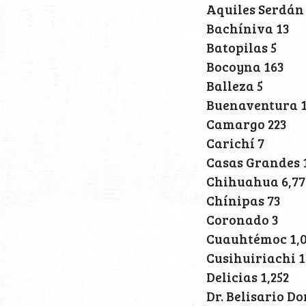
Aquiles Serdán
Bachíniva 13
Batopilas 5
Bocoyna 163
Balleza 5
Buenaventura 
Camargo 223
Carichí 7
Casas Grandes 
Chihuahua 6,77
Chínipas 73
Coronado 3
Cuauhtémoc 1,
Cusihuiriachi 
Delicias 1,252
Dr. Belisario D