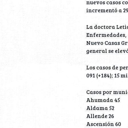
nuevos casos co
incrementó a 29
La doctora Leti
Enfermedades, r
Nuevo Casas Gra
general se elevó
Los casos de p
091 (+184); 15 m
Casos por munic
Ahumada 45
Aldama 52
Allende 26
Ascensión 60