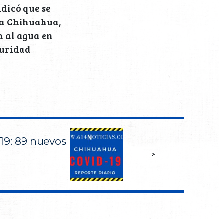
dicó que se
sa Chihuahua,
n al agua en
guridad
19: 89 nuevos
>