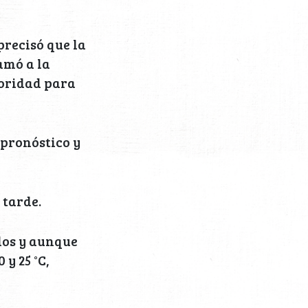
precisó que la
amó a la
toridad para
 pronóstico y
 tarde.
los y aunque
y 25 °C,