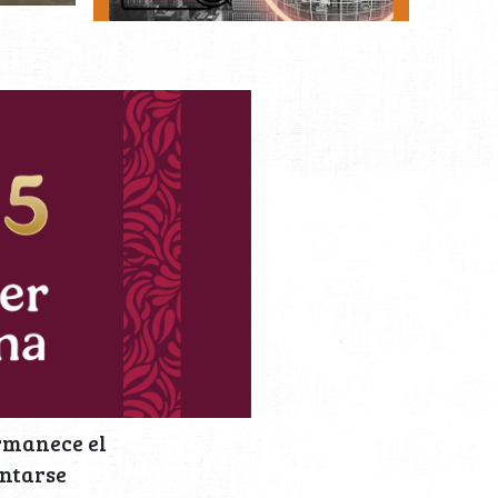
rmanece el
entarse