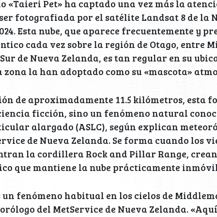
 «Taieri Pet» ha captado una vez más la atenció
ser fotografiada por el satélite Landsat 8 de la 
024. Esta nube, que aparece frecuentemente y pr
éntico cada vez sobre la región de Otago, entre 
a Sur de Nueva Zelanda, es tan regular en su ubic
la zona la han adoptado como su «mascota» atmo
ión de aproximadamente 11.5 kilómetros, esta f
ciencia ficción, sino un fenómeno natural cono
icular alargado (ASLC), según explican meteoró
rvice de Nueva Zelanda. Se forma cuando los vi
tran la cordillera Rock and Pillar Range, crea
co que mantiene la nube prácticamente inmóvil e
es un fenómeno habitual en los cielos de Middlem
rólogo del MetService de Nueva Zelanda. «Aquí,