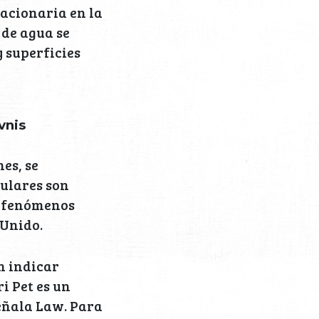
tacionaria en la
 de agua se
 superficies
vnis
es, se
culares son
s fenómenos
 Unido.
n indicar
i Pet es un
señala Law. Para