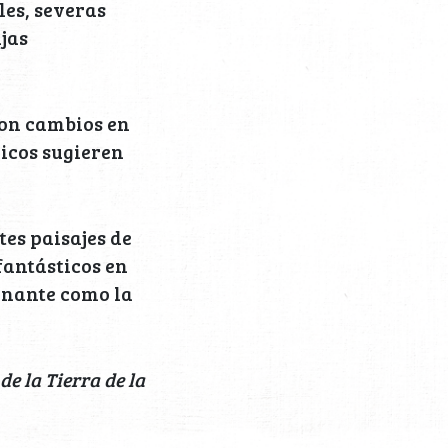
les, severas
ajas
con cambios en
ricos sugieren
es paisajes de
antásticos en
cinante como la
e la Tierra de la