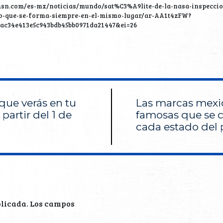
msn.com/es-mx/noticias/mundo/sat%C3%A9lite-de-la-nasa-inspecci
o-que-se-forma-siempre-en-el-mismo-lugar/ar-AA1t4zFW?
ac34e413e5c943bdb45bb0971da21447&ei=26
que verás en tu
Las marcas mexi
 partir del 1 de
famosas que se 
cada estado del 
blicada.
Los campos