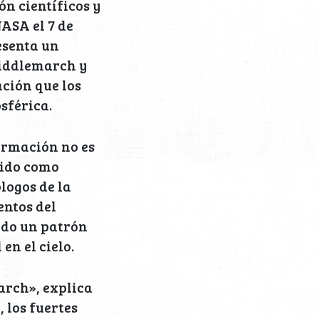
n científicos y
NASA el 7 de
esenta un
Middlemarch y
ación que los
sférica.
ormación no es
cido como
logos de la
entos del
ndo un patrón
n el cielo.
arch», explica
 los fuertes