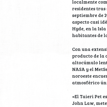
localmente como
residentes tras 
septiembre de 2
aspecto casi id
Hyde, en la Isl
habitantes de 
Con una extens
producto de la 
altocúmulo lent
NASA y el MetSe
noroeste encuen
atmosférico úni
«El Taieri Pet 
John Law, meteo