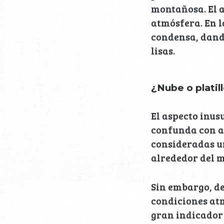
montañosa. El a
atmósfera. En la
condensa, dando
lisas.
¿Nube o platil
El aspecto inusu
confunda con av
consideradas u
alrededor del m
Sin embargo, de
condiciones atm
gran indicador 