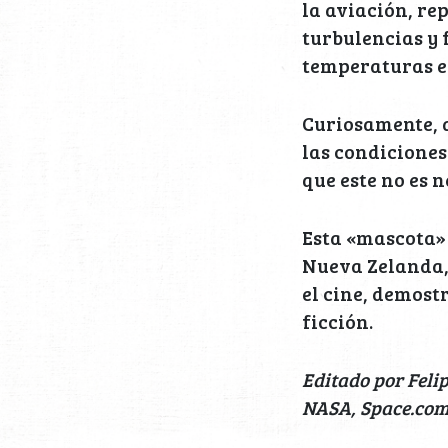
la aviación, re
turbulencias y 
temperaturas en
Curiosamente, a
las condiciones
que este no es n
Esta «mascota» 
Nueva Zelanda,
el cine, demost
ficción.
Editado por Feli
NASA, Space.com