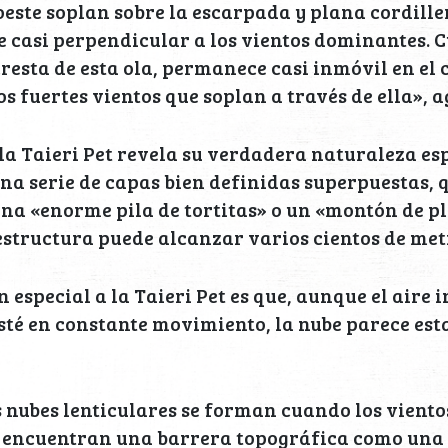
oeste soplan sobre la escarpada y plana cordill
re casi perpendicular a los vientos dominantes. 
resta de esta ola, permanece casi inmóvil en el c
s fuertes vientos que soplan a través de ella», a
, la Taieri Pet revela su verdadera naturaleza es
a serie de capas bien definidas superpuestas, 
na «enorme pila de tortitas» o un «montón de p
a estructura puede alcanzar varios cientos de met
 especial a la Taieri Pet es que, aunque el aire 
esté en constante movimiento, la nube parece est
s nubes lenticulares se forman cuando los viento
encuentran una barrera topográfica como una