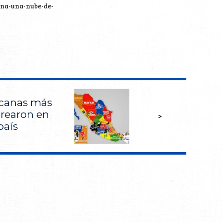
ona-una-nube-de-
canas más
crearon en
>
país