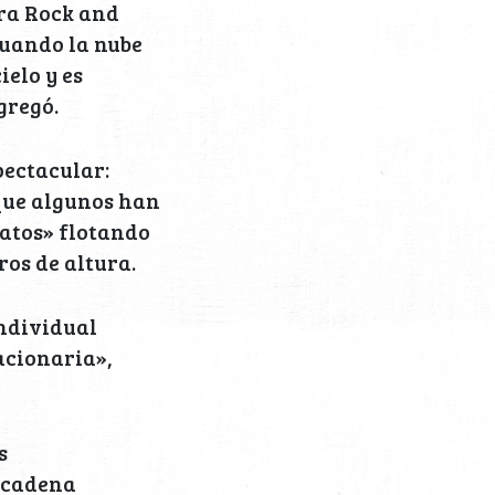
era Rock and
Cuando la nube
ielo y es
gregó.
pectacular:
que algunos han
latos» flotando
ros de altura.
individual
acionaria»,
s
 cadena