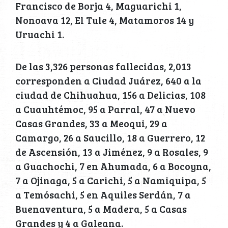
Francisco de Borja 4, Maguarichi 1,
Nonoava 12, El Tule 4, Matamoros 14 y
Uruachi 1.
De las 3,326 personas fallecidas, 2,013
corresponden a Ciudad Juárez, 640 a la
ciudad de Chihuahua, 156 a Delicias, 108
a Cuauhtémoc, 95 a Parral, 47 a Nuevo
Casas Grandes, 33 a Meoqui, 29 a
Camargo, 26 a Saucillo, 18 a Guerrero, 12
de Ascensión, 13 a Jiménez, 9 a Rosales, 9
a Guachochi, 7 en Ahumada, 6 a Bocoyna,
7 a Ojinaga, 5 a Carichi, 5 a Namiquipa, 5
a Temósachi, 5 en Aquiles Serdán, 7 a
Buenaventura, 5 a Madera, 5 a Casas
Grandes y 4 a Galeana.