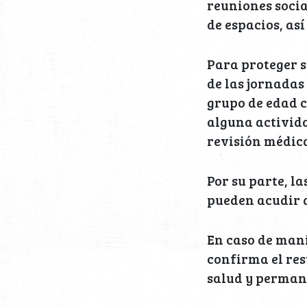
reuniones socia
de espacios, as
Para proteger s
de las jornadas
grupo de edad c
alguna activida
revisión médic
Por su parte, l
pueden acudir a
En caso de mani
confirma el res
salud y permane