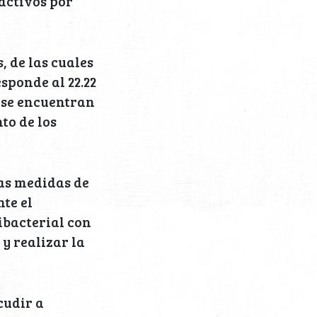
 activos por
, de las cuales
sponde al 22.22
s se encuentran
to de los
las medidas de
te el
ibacterial con
 y realizar la
cudir a