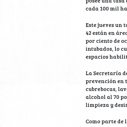
posee una tasa d
cada 100 mil ha
Este jueves un 
42 están en áre
por ciento de o
intubados, lo c
espacios habili
La Secretaría d
prevención en t
cubrebocas, lav
alcohol al 70 po
limpieza y desi
Como parte de l