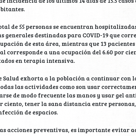
e incidencia de los últimos 14 días de 15.5 casos
bitantes.
total de 55 personas se encuentran hospitalizadas
as generales destinadas para COVID-19 que corre
cupación de esta área, mientras que 13 paciente
ual corresponde a una ocupación del 6.60 por cien
tados en terapia intensiva.
e Salud exhorta a la población a continuar con 
odas las actividades como son usar correctamen
arse de modo frecuente las manos y usar gel ant
r ciento, tener la sana distancia entre personas,
nfección de espacios.
as acciones preventivas, es importante evitar a