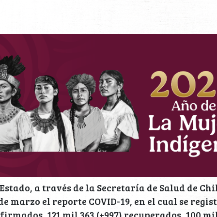
 Estado, a través de la Secretaría de Salud de C
de marzo el reporte COVID-19, en el cual se regis
firmados, 121 mil 363 (+997) recuperados, 100 mil