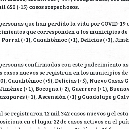
il 650 (-15) casos sospechosos.
personas que han perdido la vida por COVID-19 a
ecimientos que corresponden a los municipios de 
Parral (+1), Cuauhtémoc (+1), Delicias (+3), Jimé
 personas confirmadas con este padecimiento asc
os casos nuevos se registran en los municipios de 
), Cuauhtémoc (+5), Delicias (+5), Nuevo Casas G
 Jiménez (+1), Bocoyna (+2), Guerrero (+1), Buenav
azapares (+1), Ascensión (+1) y Guadalupe y Calvo
l se registraron 12 mil 342 casos nuevos y el est
iciona en el lugar 22 de casos activos en el país