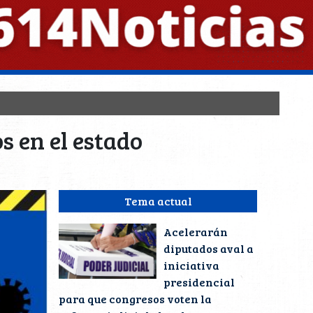
s en el estado
Tema actual
Acelerarán
diputados aval a
iniciativa
presidencial
para que congresos voten la