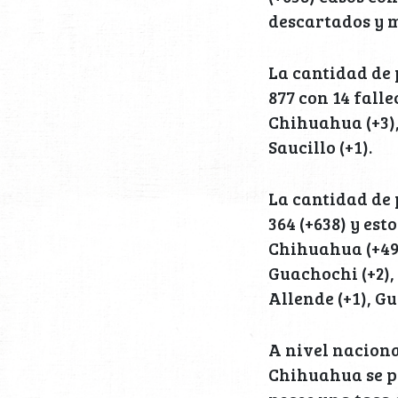
descartados y m
La cantidad de 
877 con 14 fall
Chihuahua (+3), 
Saucillo (+1).
La cantidad de
364 (+638) y est
Chihuahua (+490
Guachochi (+2),
Allende (+1), Gu
A nivel naciona
Chihuahua se pos