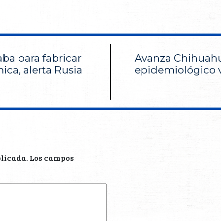
aba para fabricar
Avanza Chihuahu
ca, alerta Rusia
epidemiológico 
blicada.
Los campos