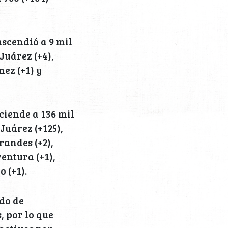
scendió a 9 mil
Juárez (+4),
nez (+1) y
iende a 136 mil
Juárez (+125),
randes (+2),
entura (+1),
 (+1).
ado de
, por lo que