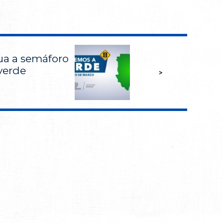
a a semáforo
verde
>