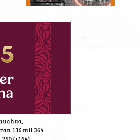
hihuahua,
tran 136 mil 364
 760 (+164)