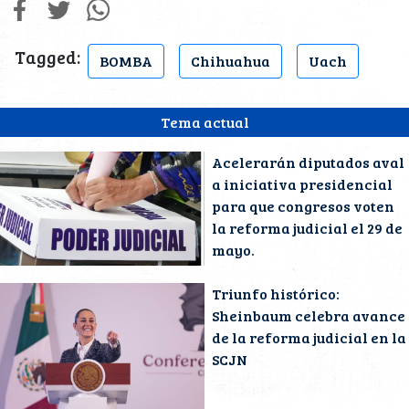
Tagged:
BOMBA
Chihuahua
Uach
Tema actual
Acelerarán diputados aval
a iniciativa presidencial
para que congresos voten
la reforma judicial el 29 de
mayo.
Triunfo histórico:
Sheinbaum celebra avance
de la reforma judicial en la
SCJN