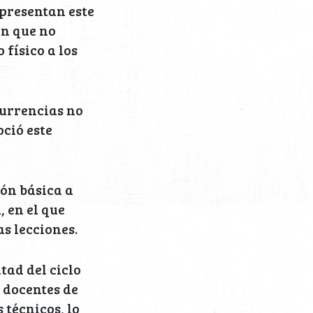
 presentan este
on que no
 físico a los
currencias no
oció este
ión básica a
 en el que
s lecciones.
tad del ciclo
 docentes de
 técnicos, lo