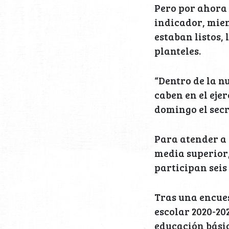
Pero por ahora 
indicador, mien
estaban listos,
planteles.
“Dentro de la n
caben en el eje
domingo el sec
Para atender a 
media superior,
participan seis
Tras una encues
escolar 2020-20
educación básica