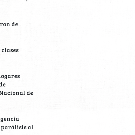
aron de
 clases
hogares
 de
 Nacional de
rgencia
parálisis al