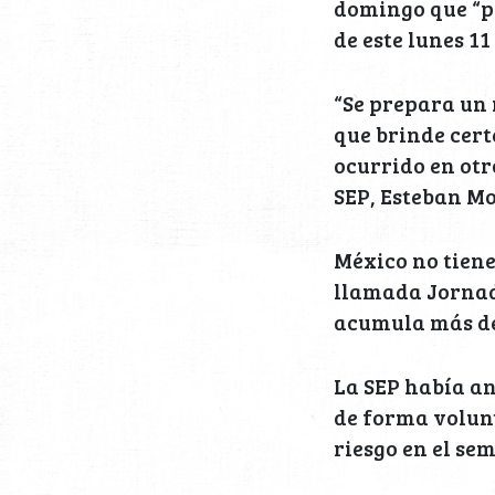
domingo que “pr
de este lunes 1
“Se prepara un r
que brinde cert
ocurrido en otro
SEP, Esteban M
México no tiene
llamada Jornad
acumula más de 
La SEP había an
de forma volunt
riesgo en el se