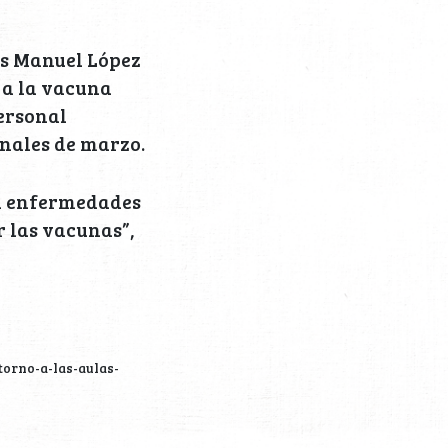
és Manuel López
 a la vacuna
ersonal
inales de marzo.
on enfermedades
r las vacunas”,
torno-a-las-aulas-