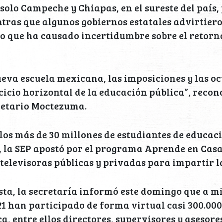
solo Campeche y Chiapas, en el sureste del país,
tras que algunos gobiernos estatales advirtier
 lo que ha causado incertidumbre sobre el retorno
ueva escuela mexicana, las imposiciones y las o
rcicio horizontal de la educación pública”, recon
retario Moctezuma.
los más de 30 millones de estudiantes de educac
 la SEP apostó por el programa Aprende en Casa,
 televisoras públicas y privadas para impartir la
ta, la secretaría informó este domingo que a mi
21 han participado de forma virtual casi 300.000
, entre ellos directores, supervisores y asesores