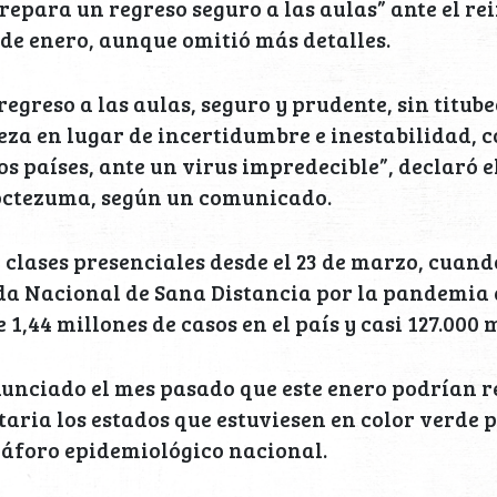
epara un regreso seguro a las aulas” ante el rei
1 de enero, aunque omitió más detalles.
egreso a las aulas, seguro y prudente, sin titube
eza en lugar de incertidumbre e inestabilidad, 
s países, ante un virus impredecible”, declaró el
octezuma, según un comunicado.
 clases presenciales desde el 23 de marzo, cuando
a Nacional de Sana Distancia por la pandemia d
1,44 millones de casos en el país y casi 127.000 
unciado el mes pasado que este enero podrían re
aria los estados que estuviesen en color verde p
máforo epidemiológico nacional.