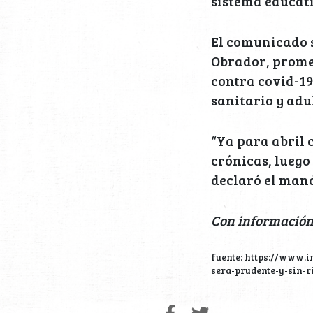
sistema educati
El comunicado s
Obrador, promet
contra covid-19
sanitario y adu
“Ya para abril
crónicas, luego
declaró el man
Con información
fuente: https://www.i
sera-prudente-y-sin-