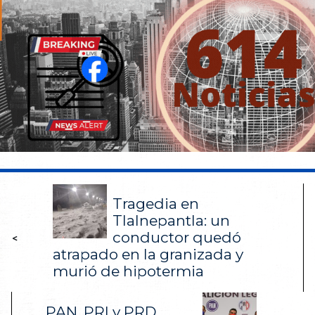
Tragedia en
Tlalnepantla: un
conductor quedó
<
atrapado en la granizada y
murió de hipotermia
PAN, PRI y PRD