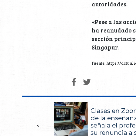
autoridades.
«Pese a las acci
ha reanudado su
sección principa
Singapur.
fuente: https://actua
Clases en Zoo
de la enseñanz
señala el prof
<
su renuncia a