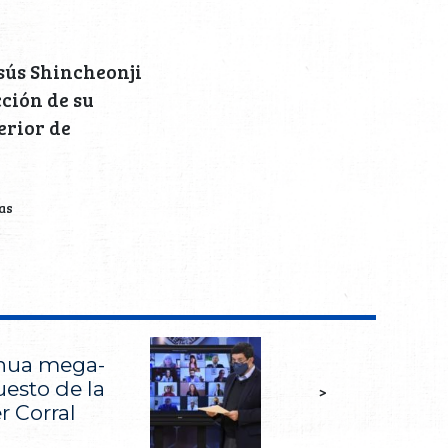
esús Shincheonji
ción de su
erior de
as
hua mega-
esto de la
>
r Corral