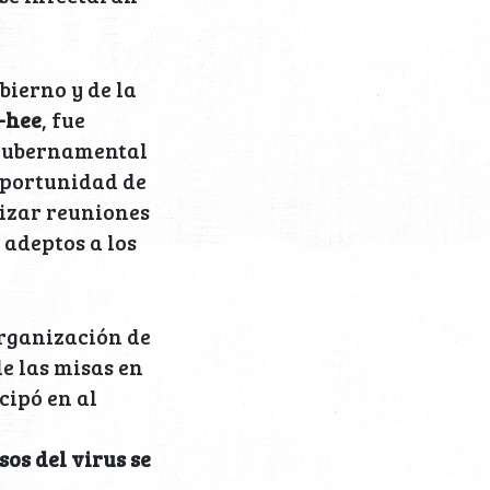
bierno y de la
-hee
, fue
 gubernamental
 oportunidad de
nizar reuniones
 adeptos a los
organización de
de las misas en
cipó en al
sos del virus se