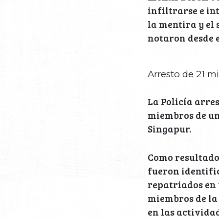
infiltrarse e in
la mentira y el
notaron desde e
Arresto de 21 m
La Policía arre
miembros de una
Singapur.
Como resultado
fueron identifi
repatriados en 
miembros de la 
en las activida