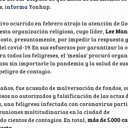
s,
informa
Yonhap.
ivo ocurrido en febrero atrajo la atención de Go
esta organización religiosa, cuyo líder,
Lee Man
gosto, presuntamente, por impedir la respuesta
el covid-19. En sus esfuerzos por garantizar la
ara todos los feligreses, el ‘mesías’ procuró orga
asa sin importarle la pandemia y la salud de sus
peligro de contagio.
89 años, fue acusado de malversación de fondos, 
osos no autorizados y falsificación de las actas 
s, una feligresa infectada con coronavirus parti
euniones multitudinarias en la ciudad de
o cientos de contagios. En total,
más de 5.000 ca
secta
.