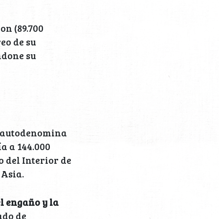
on (89.700
reo de su
ndone su
se autodenomina
a a 144.000
o del Interior de
Asia.
l engaño y la
sado de