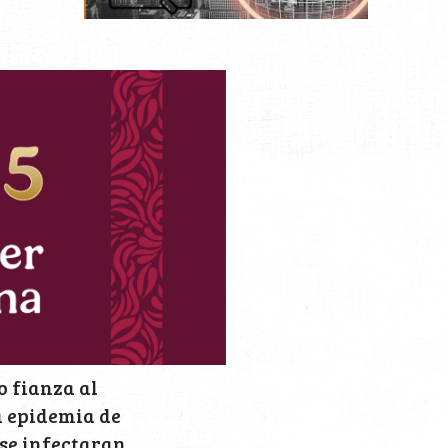
o fianza al
la epidemia de
 se infectaran