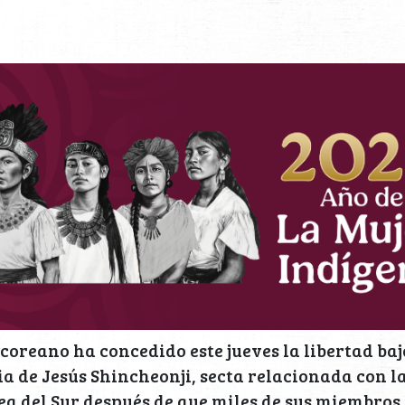
coreano ha concedido este jueves la libertad baj
esia de Jesús Shincheonji, secta relacionada con 
ea del Sur después de que miles de sus miembros