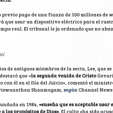
o previo pago de una fianza de 100 millones de w
rá que usar un dispositivo eléctrico para el rast
empo real. El tribunal le ja ordenado que no aba
as’
os de antiguos miembros de la secta, Lee, que 
 destacó que «
la segunda venida de Cristo
llevarí
o con él en el Día del Juicio», comentó el ministr
iviswanathan Shanmugam,
según
Channel News 
 fundada en 1984,
«enseña que es aceptable usar e
 a los propósitos de Dios»
. El culto «ha sido acu