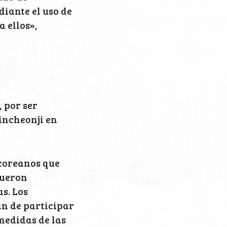
diante el uso de
a ellos»,
 por ser
incheonji en
rcoreanos que
fueron
s. Los
an de participar
 medidas de las