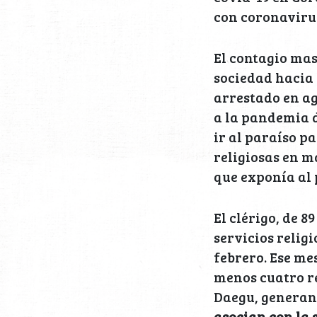
con coronaviru
El contagio mas
sociedad hacia 
arrestado en a
a la pandemia d
ir al paraíso p
religiosas en m
que exponía al 
El clérigo, de 
servicios religi
febrero. Ese me
menos cuatro r
Daegu, generand
asocian con la 