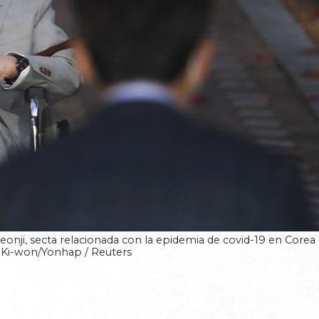
heonji, secta relacionada con la epidemia de covid-19 en Corea 
Ki-won/Yonhap / Reuters