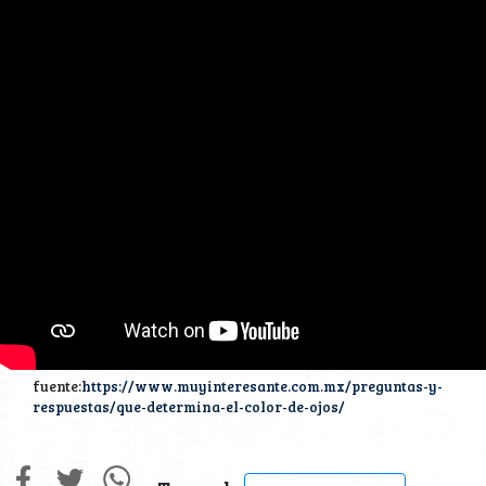
fuente:
https://www.muyinteresante.com.mx/preguntas-y-
respuestas/que-determina-el-color-de-ojos/