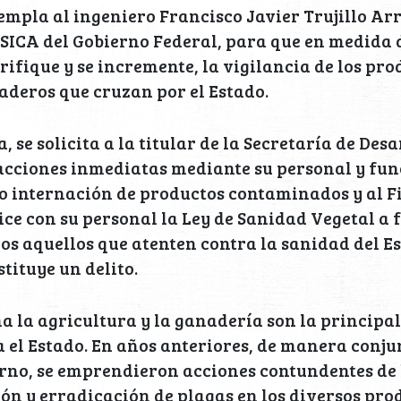
empla al ingeniero Francisco Javier Trujillo Arr
SICA del Gobierno Federal, para que en medida 
rifique y se incremente, la vigilancia de los pro
aderos que cruzan por el Estado.
 se solicita a la titular de la Secretaría de Des
cciones inmediatas mediante su personal y fun
o internación de productos contaminados y al Fi
ice con su personal la Ley de Sanidad Vegetal a f
os aquellos que atenten contra la sanidad del Es
stituye un delito.
a la agricultura y la ganadería son la principal
el Estado. En años anteriores, de manera conju
urno, se emprendieron acciones contundentes de 
ón y erradicación de plagas en los diversos pro