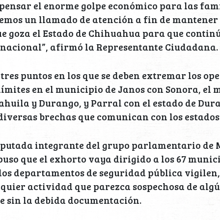
ensar el enorme golpe económico para las famili
emos un llamado de atención a fin de mantener 
ue goza el Estado de Chihuahua para que continú
 nacional”, afirmó la Representante Ciudadana.
 tres puntos en los que se deben extremar los op
 límites en el municipio de Janos con Sonora, el 
huila y Durango, y Parral con el estado de Dura
diversas brechas que comunican con los estados
iputada integrante del grupo parlamentario de
so que el exhorto vaya dirigido a los 67 munici
os departamentos de seguridad pública vigilen,
lquier actividad que parezca sospechosa de alg
e sin la debida documentación.