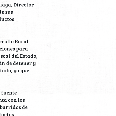
iaga, Director
de sus
ductos
arrollo Rural
ciones para
scal del Estado,
in de detener y
tado, ya que
 fuente
nta con los
barridos de
ductos