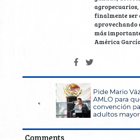
agropecuarios, 
finalmente ser 
aprovechando de
más importante 
América García
Pide Mario Vá
AMLO para qu
<
convención pa
adultos mayor
Comments