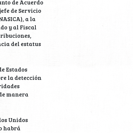
Punto de Acuerdo
jefe de Servicio
NASICA), a la
do y al Fiscal
tribuciones,
ia del estatus
de Estados
re la detección
ridades
 de manera
dos Unidos
no habrá