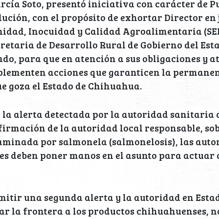
rcía Soto, presentó iniciativa con carácter de 
lución, con el propósito de exhortar Director en 
nidad, Inocuidad y Calidad Agroalimentaria (SE
cretaria de Desarrollo Rural de Gobierno del Esta
ado, para que en atención a sus obligaciones y a
plementen acciones que garanticen la permanenc
ue goza el Estado de Chihuahua.
 la alerta detectada por la autoridad sanitaria 
firmación de la autoridad local responsable, sob
aminada por salmonela (salmonelosis), las auto
es deben poner manos en el asunto para actuar
emitir una segunda alerta y la autoridad en Esta
ar la frontera a los productos chihuahuenses, 