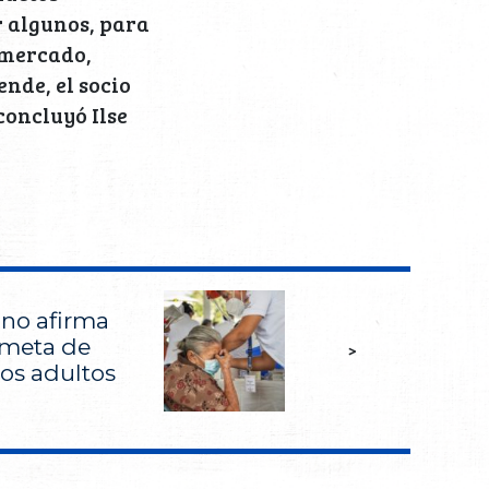
r algunos, para
 mercado,
nde, el socio
concluyó Ilse
no afirma
 meta de
>
los adultos