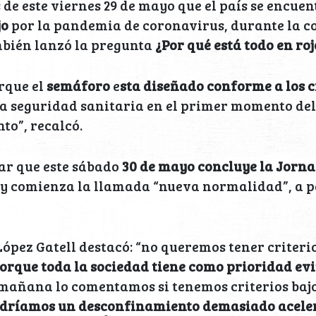
de este viernes 29 de mayo que el país se encuen
jo
por la pandemia de coronavirus, durante la c
mbién lanzó la pregunta
¿Por qué está todo en roj
orque el
semáforo
e
sta diseñado conforme a los c
a seguridad sanitaria en el primer momento del
to”, recalcó.
ar que este sábado
30 de mayo concluye la Jorn
y comienza la llamada “nueva normalidad”, a pa
 López Gatell destacó: “no queremos tener criteri
rque toda la sociedad tiene como prioridad evi
 mañana lo comentamos si tenemos criterios bajo
dríamos un desconfinamiento demasiado acele