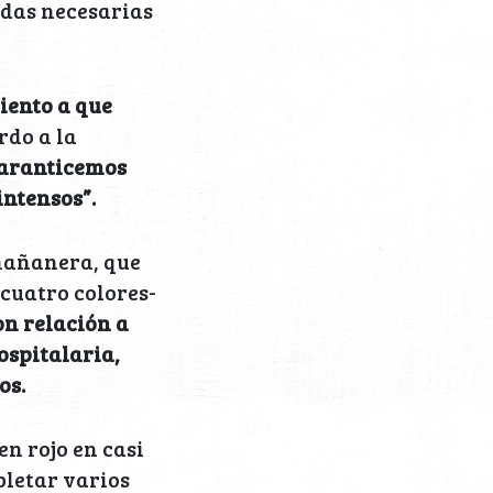
idas necesarias
iento a que
rdo a la
garanticemos
ntensos”.
 mañanera, que
cuatro colores-
on relación a
ospitalaria,
os.
en rojo en casi
pletar varios