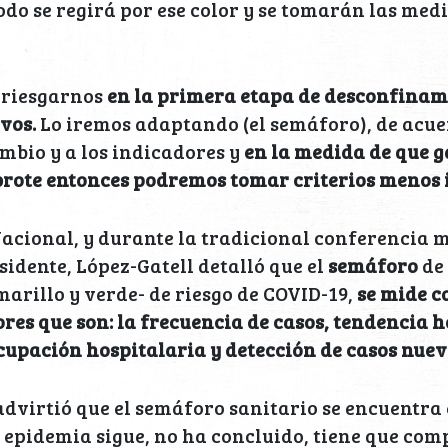
todo se regirá por ese color y se tomarán las med
riesgarnos
en la primera etapa de desconfinam
vos.
Lo iremos adaptando (el semáforo), de acue
mbio y a los indicadores y
en la medida de que 
rote entonces podremos tomar criterios menos i
Nacional, y durante la tradicional conferencia
sidente, López-Gatell detalló que el
semáforo
de 
marillo y verde- de riesgo de COVID-19,
se mide c
res que son: la frecuencia de casos, tendencia h
cupación hospitalaria y detección de casos nuev
 advirtió que el semáforo sanitario se encuentra 
La epidemia sigue, no ha concluido, tiene que com