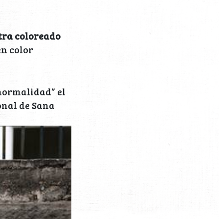
tra coloreado
n color
normalidad” el
onal de Sana