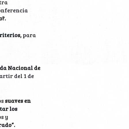
tra
onferencia
o?.
riterios,
para
ada Nacional de
rtir del 1 de
os
suaves en
tar los
s y
rado”.