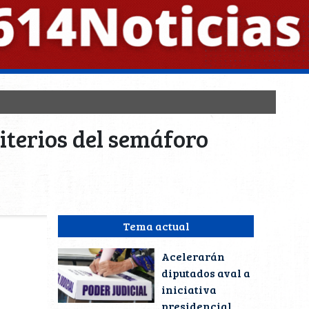
riterios del semáforo
Tema actual
Acelerarán
diputados aval a
iniciativa
presidencial