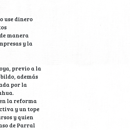
no use dinero
tos
n de manera
mpresas y la
oya, previo a la
abildo, además
ada por la
ahua.
 en la reforma
ctiva y un tope
ursos y quien
aso de Parral