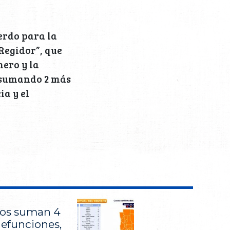
erdo para la
 Regidor”, que
mero y la
, sumando 2 más
ia y el
dos suman 4
defunciones,