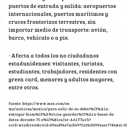
puertos de entrada y salida: aeropuertos
internacionales, puertos marítimos y
cruces fronterizos terrestres, sin
importar medio de transporte: avión,
barco, vehículo o a pie.
· Afecta a todos los no ciudadanos
estadunidenses: visitantes, turistas,
estudiantes, trabajadores, residentes con
green card, menores y adultos mayores,
entre otros.
fuente: https://www.msn.com/es-
mx/noticias/mexico/para-salir-de-eu-deber%C3%A1n-
entregar-biom%C3%A9tricos-guardar%C3%A1n-bases-de-
datos-durante-75-a%C3%B1os/ar-AA1T3Lvh?
ocid=windirect&cvid=694ed94e7acb497fa36cb5934aec7784&ei=6