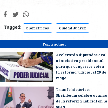
Tagged:
biometricos
Ciudad Juarez
Tema actual
Acelerarán diputados aval
a iniciativa presidencial
para que congresos voten
la reforma judicial el 29 de
mayo.
Triunfo histórico:
Sheinbaum celebra avance
de la reforma judicial en la
SCJN