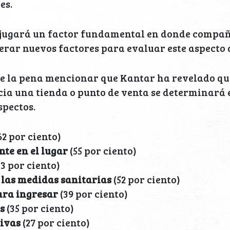
es.
 jugará un factor fundamental en donde compa
rar nuevos factores para evaluar este aspecto q
le la pena mencionar que Kantar ha revelado qu
ia una tienda o punto de venta se determinará 
spectos.
62 por ciento)
nte en el lugar
(55 por ciento)
3 por ciento)
 las medidas sanitarias
(52 por ciento)
ara ingresar
(39 por ciento)
s
(35 por ciento)
ivas
(27 por ciento)