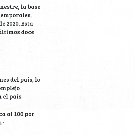
mestre, la base
 temporales,
de 2020. Esta
 últimos doce
es del país, lo
omplejo
 el país.
ca al 100 por
.-