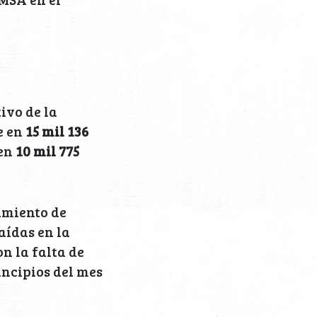
ivo de la
e en
15 mil 136
en
10 mil 775
imiento de
aídas en la
n la falta de
ncipios del mes