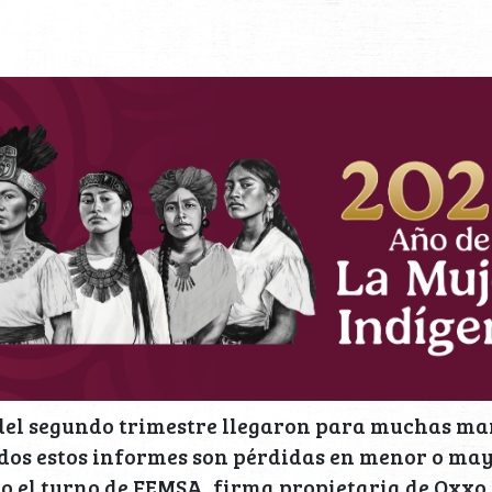
del segundo trimestre llegaron para muchas mar
odos estos informes son pérdidas en menor o ma
 el turno de FEMSA, firma propietaria de Oxxo,