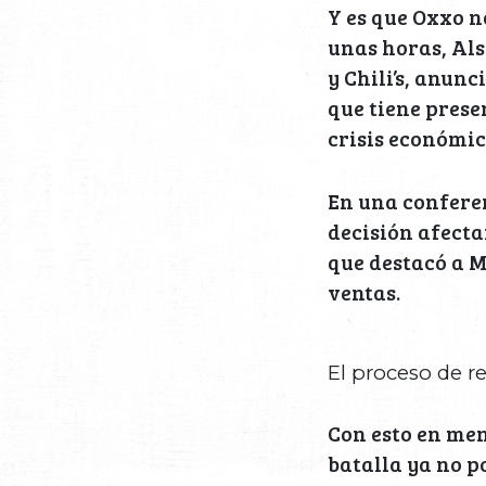
Y es que Oxxo n
unas horas, Al
y Chili’s, anun
que tiene prese
crisis económi
En una conferen
decisión afecta
que destacó a M
ventas.
El proceso de r
Con esto en men
batalla ya no p