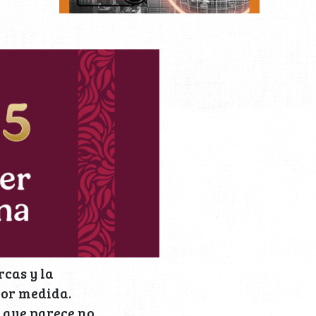
cas y la
yor medida.
 que parece no