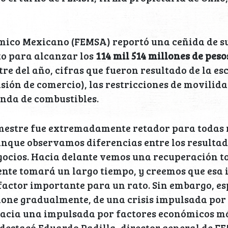
ico Mexicano (FEMSA) reportó una ceñida de su
nto para alcanzar los
114 mil 514 millones de peso
re del año, cifras que fueron resultado de la es
isión de comercio), las restricciones de movilida
nda de combustibles.
imestre fue extremadamente retador para todas 
nque observamos diferencias entre los resultad
ocios. Hacia delante vemos una recuperación to
nte tomará un largo tiempo, y creemos que esa
factor importante para un rato. Sin embargo, e
one gradualmente, de una crisis impulsada por c
hacia una impulsada por factores económicos m
 destacó Eduardo Padilla, director general de F