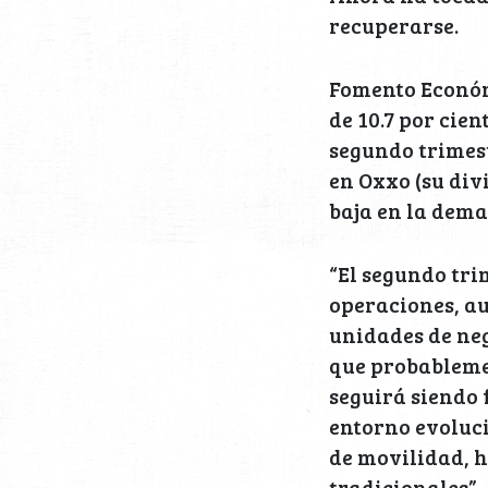
recuperarse.
Fomento Económ
de 10.7 por cie
segundo trimest
en Oxxo (su div
baja en la dema
“El segundo tr
operaciones, au
unidades de neg
que probableme
seguirá siendo 
entorno evoluci
de movilidad, 
tradicionales”,