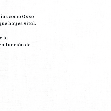
ñías como Oxxo
ue hoy es vital.
e la
en función de