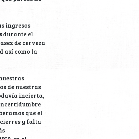
s ingresos
s
durante el
casez de cerveza
d así como la
nuestras
os de nuestras
davía incierta,
 incertidumbre
speramos que el
ierres y falta
ás
EMSA en el