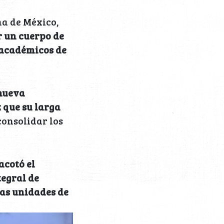
a de México,
r un cuerpo de
a académicos de
 nueva
z que su larga
onsolidar los
cotó el
tegral de
las unidades de