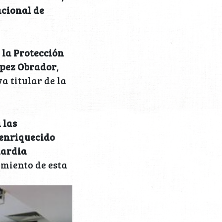
cional de
 la Protección
ópez Obrador
,
a titular de la
 las
 enriquecido
uardia
imiento de esta