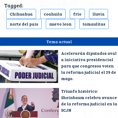
Tagged:
Chihuahua
coahuila
frio
lluvia
norte del pais
nuevo leon
tamaulitas
Tema actual
Acelerarán diputados aval
a iniciativa presidencial
para que congresos voten
la reforma judicial el 29 de
mayo.
Triunfo histórico:
Sheinbaum celebra avance
de la reforma judicial en la
SCJN