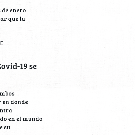
s de enero
ar que la
FE
Covid-19 se
 ambos
v en donde
ntra
ado en el mundo
e su