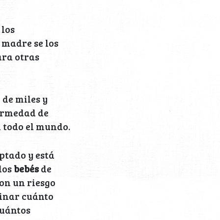
 los
 madre se los
ara otras
 de miles y
ermedad de
 todo el mundo.
ptado y está
los
bebés
de
on un riesgo
minar cuánto
cuántos