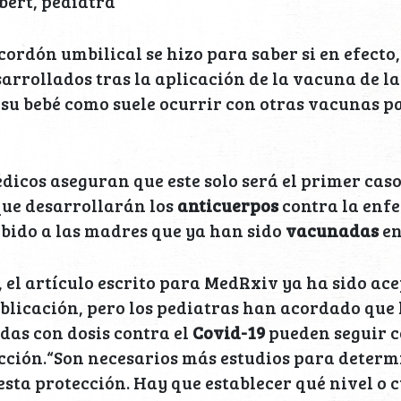
bert, pediatra
cordón umbilical se hizo para saber si en efecto,
arrollados tras la aplicación de la vacuna de la
su bebé como suele ocurrir con otras vacunas p
dicos aseguran que este solo será el primer caso
que desarrollarán los
anticuerpos
contra la enf
bido a las madres que ya han sido
vacunadas
en
, el artículo escrito para MedRxiv ya ha sido ace
blicación, pero los pediatras han acordado que 
as con dosis contra el
Covid-19
pueden seguir c
cción.“Son necesarios más estudios para deter
sta protección. Hay que establecer qué nivel o 