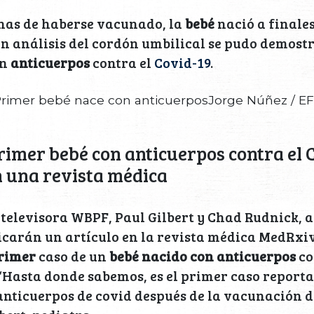
anas de haberse vacunado, la
bebé
nació a finale
un análisis del cordón umbilical se pudo demostr
on
anticuerpos
contra el
Covid-19
.
rimer bebé nace con anticuerposJorge Núñez / E
primer bebé con anticuerpos contra el 
 una revista médica
 televisora WBPF, Paul Gilbert y Chad Rudnick,
icarán un artículo en la revista médica MedRxi
rimer
caso de un
bebé nacido con anticuerpos
co
.“Hasta donde sabemos, es el primer caso report
anticuerpos de covid después de la vacunación d