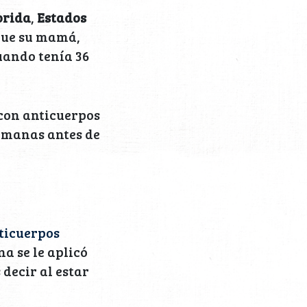
orida
,
Estados
que su mamá,
uando tenía 36
 con anticuerpos
emanas antes de
ticuerpos
na se le aplicó
 decir al estar