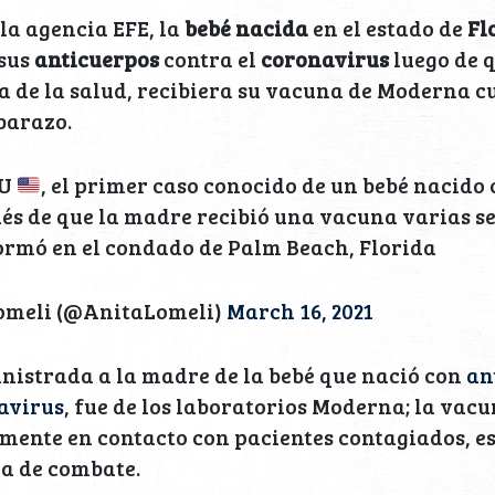
la agencia EFE, la
bebé nacida
en el estado de
Fl
 sus
anticuerpos
contra el
coronavirus
luego de 
 de la salud, recibiera su vacuna de Moderna c
barazo.
EU
, el primer caso conocido de un bebé nacido
és de que la madre recibió una vacuna varias s
formó en el condado de Palm Beach, Florida
omeli (@AnitaLomeli)
March 16, 2021
nistrada a la madre de la bebé que nació con
an
avirus
, fue de los laboratorios Moderna; la vacu
amente en contacto con pacientes contagiados, es
ea de combate.