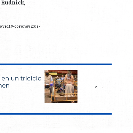
 Rudnick,
covid19-coronavirus-
 en un triciclo
unen
>