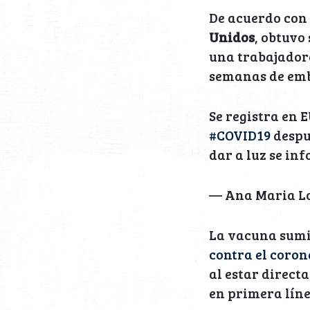
De acuerdo con 
Unidos
, obtuvo
una trabajadora
semanas de em
Se registra en 
#COVID19
despu
dar a luz se in
— Ana Maria L
La vacuna sumi
contra el coron
al estar direct
en primera lín