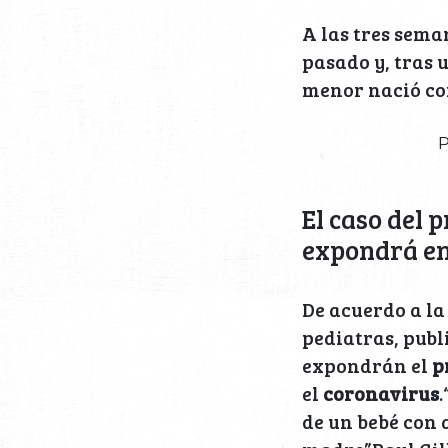
A las tres sem
pasado y, tras 
menor nació c
P
El caso del 
expondrá en
De acuerdo a la
pediatras, publ
expondrán el
p
el
coronavirus
de un bebé con 