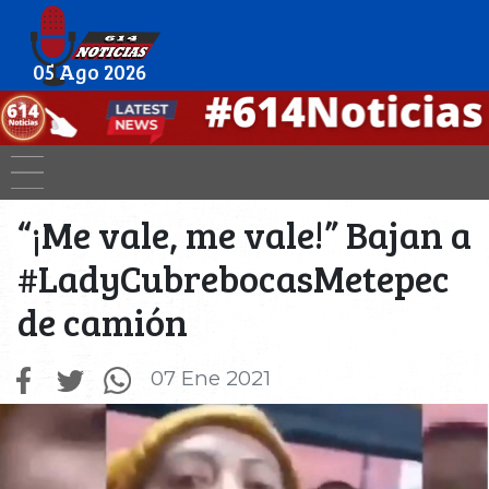
05 Ago 2026
“¡Me vale, me vale!” Bajan a
#LadyCubrebocasMetepec
de camión
07 Ene 2021