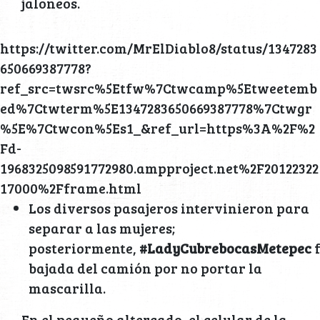
jaloneos.
https://twitter.com/MrElDiablo8/status/1347283
650669387778?
ref_src=twsrc%5Etfw%7Ctwcamp%5Etweetemb
ed%7Ctwterm%5E1347283650669387778%7Ctwgr
%5E%7Ctwcon%5Es1_&ref_url=https%3A%2F%2
Fd-
1968325098591772980.ampproject.net%2F20122322
17000%2Fframe.html
Los diversos pasajeros intervinieron para
separar a las mujeres;
posteriormente,
#LadyCubrebocasMetepec
f
bajada del camión por no portar la
mascarilla.
En el pequeño altercado, el celular de la