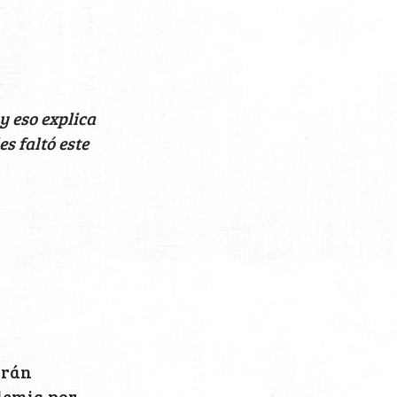
y eso explica
s faltó este
erán
demia por