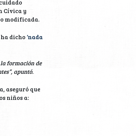
 cuidado
n Cívica y
do modificada.
e ha dicho
‘nada
 la formación de
tes”, apuntó.
a, aseguró que
os niños a: