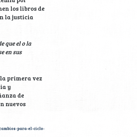
en los libros de
 la justicia
 que el o la
se en sus
 la primera vez
ia y
eñanza de
on nuevos
ambios-para-el-ciclo-