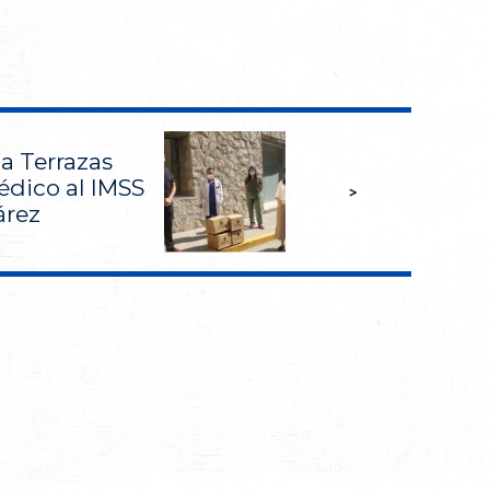
a Terrazas
édico al IMSS
>
árez