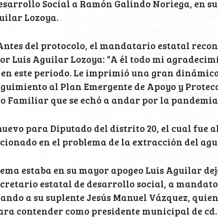
esarrollo Social a Ramón Galindo Noriega, en su
uilar Lozoya.
 Antes del protocolo, el mandatario estatal recon
 Luis Aguilar Lozoya: “A él todo mi agradecimi
 en este periodo. Le imprimió una gran dinámica
eguimiento al Plan Emergente de Apoyo y Protecc
o Familiar que se echó a andar por la pandemia
uevo para Diputado del distrito 20, el cual fue 
ionado en el problema de la extracción del agua
ema estaba en su mayor apogeo Luis Aguilar dej
ecretario estatal de desarrollo social, a mandato
ando a su suplente Jesús Manuel Vázquez, quien
ara contender como presidente municipal de cd.