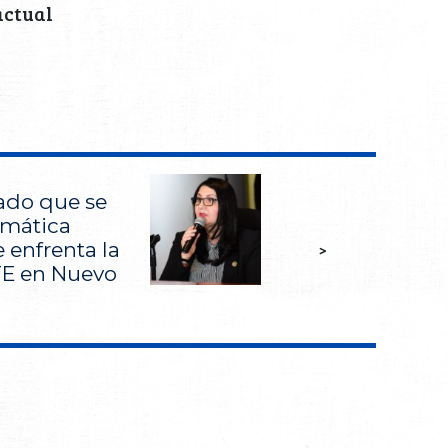
actual
rado que se
emática
 enfrenta la
>
TE en Nuevo