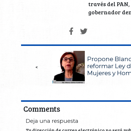
través del PAN,
gobernador den
Propone Blan
reformar Ley d
<
Mujeres y Ho
Comments
Deja una respuesta
Tu dirección de correo electrónico no será pu