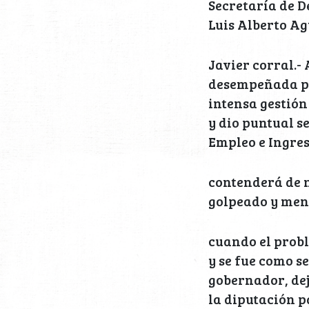
Secretaría de D
Luis Alberto Ag
Javier corral.-
desempeñada por
intensa gestión
y dio puntual s
Empleo e Ingres
contenderá de n
golpeado y menc
cuando el probl
y se fue como s
gobernador, dej
la diputación p