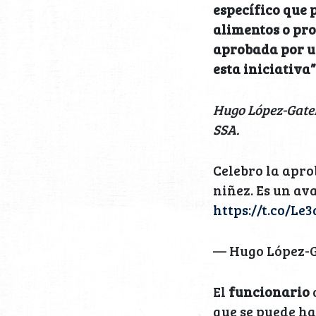
específico que 
alimentos o pro
aprobada por u
esta iniciativa”
Hugo López-Gatel
SSA.
Celebro la apro
niñez. Es un av
https://t.co/L
— Hugo López-G
El
funcionario
que se puede h