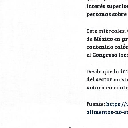
interés superior
personas sobre 
Este miércoles,
de
México
en
pr
contenido caló
el
Congreso loc
Desde que la
in
del sector
mostr
votara en cont
fuente:
https:/
alimentos-no-s