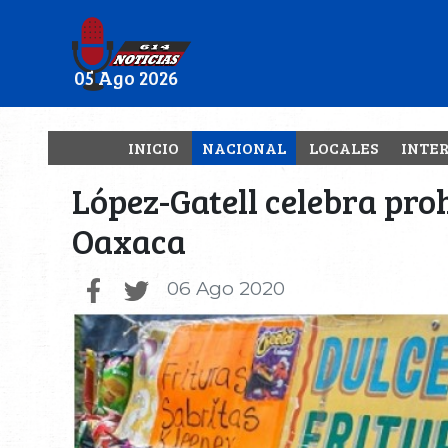
05 Ago 2026
INICIO
NACIONAL
LOCALES
INTE
López-Gatell celebra pro
Oaxaca
06 Ago 2020