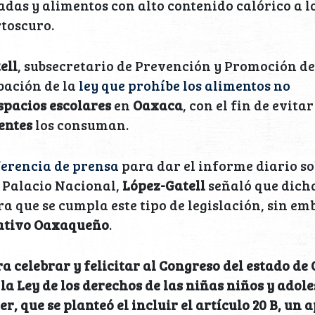
das y alimentos con alto contenido calórico a l
rtoscuro.
ell
, subsecretario de Prevención y Promoción de
bación de la
ley que prohíbe los alimentos no
spacios escolares
en
Oaxaca
, con el fin de evita
entes
los consuman.
erencia de prensa
para dar el informe diario so
 Palacio Nacional,
López-Gatell
señaló que dicha
a que se cumpla este tipo de legislación, sin emb
lativo Oaxaqueño
.
 celebrar y felicitar al Congreso del estado de 
la Ley de los derechos de las niñas niños y adol
, que se planteó el incluir el artículo 20 B, un 