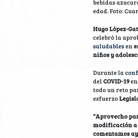
bebidas azucara
edad. Foto: Cua
Hugo López-Gat
celebró la apro
saludables
en
e
niños y adolesc
Durante la
conf
del
COVID-19
en
todo un reto par
esfuerzo
Legis
“Aprovecho para
modificación a 
comentamos ayer