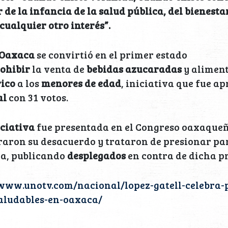
 de la infancia de la salud pública, del bienestar
cualquier otro interés”.
Oaxaca
se convirtió en el primer estado
ohibir
la venta de
bebidas azucaradas
y alimen
rico
a los
menores de edad
, iniciativa que fue a
al
con 31 votos.
iciativa
fue presentada en el Congreso oaxaque
aron su desacuerdo y trataron de presionar par
ra, publicando
desplegados
en contra de dicha p
/www.unotv.com/nacional/lopez-gatell-celebra-
aludables-en-oaxaca/