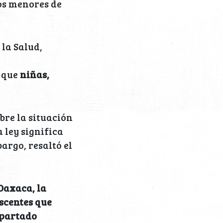
os menores de
 la Salud,
r que
niñas,
bre la situación
 ley significa
argo, resaltó el
Oaxaca, la
escentes que
apartado