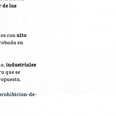
 de las
tos con
alto
probada en
ño,
industriales
a que se
ropuesta.
prohibicion-de-