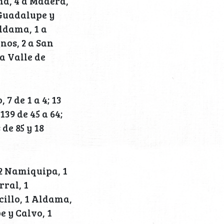
na, 4 a Madera,
 Guadalupe y
Aldama, 1 a
nos, 2 a San
a Valle de
7 de 1 a 4; 13
,139 de 45 a 64;
 de 85 y 18
 2 Namiquipa, 1
rral, 1
cillo, 1 Aldama,
 y Calvo, 1