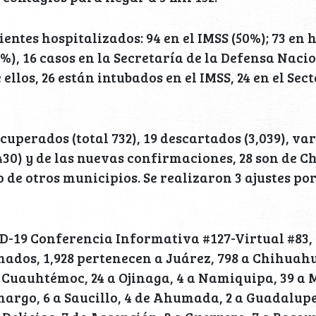
ientes hospitalizados: 94 en el IMSS (50%); 73 en 
%), 16 casos en la Secretaría de la Defensa Nacio
e ellos, 26 están intubados en el IMSS, 24 en el Sec
uperados (total 732), 19 descartados (3,039), var
430) y de las nuevas confirmaciones, 28 son de C
o de otros municipios. Se realizaron 3 ajustes po
D-19 Conferencia Informativa #127-Virtual #83, 
mados, 1,928 pertenecen a Juárez, 798 a Chihuahu
 Cuauhtémoc, 24 a Ojinaga, 4 a Namiquipa, 39 a M
margo, 6 a Saucillo, 4 de Ahumada, 2 a Guadalupe 