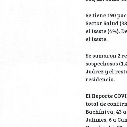
Se tiene 190 pac
Sector Salud (38
el Issste (4%). D
el Issste.
Se sumaron 2 rec
sospechosos (1,
Juárez y el rest
residencia.
El Reporte COVI
total de confir
Bachíniva, 43 a
Julimes, 6 a Ca