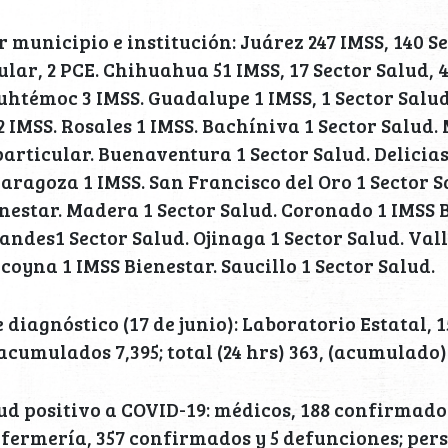
 municipio e institución: Juárez 247 IMSS, 140 Se
cular, 2 PCE. Chihuahua 51 IMSS, 17 Sector Salud, 4 
uhtémoc 3 IMSS. Guadalupe 1 IMSS, 1 Sector Salud
 IMSS. Rosales 1 IMSS. Bachíniva 1 Sector Salud. 
particular. Buenaventura 1 Sector Salud. Delicias
Zaragoza 1 IMSS. San Francisco del Oro 1 Sector S
enestar. Madera 1 Sector Salud. Coronado 1 IMSS 
ndes1 Sector Salud. Ojinaga 1 Sector Salud. Val
coyna 1 IMSS Bienestar. Saucillo 1 Sector Salud.
 diagnóstico (17 de junio): Laboratorio Estatal,
, acumulados 7,395; total (24 hrs) 363, (acumulado)
ud positivo a COVID-19: médicos, 188 confirmado
fermería, 357 confirmados y 5 defunciones; pers