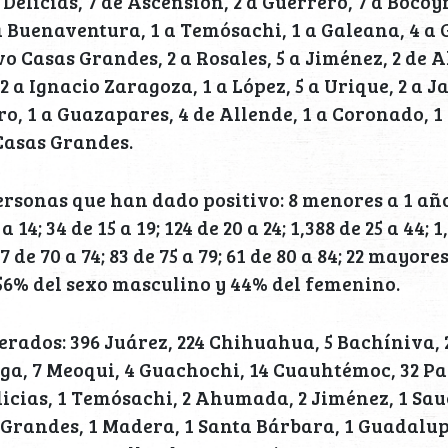
 Delicias, 7 de Ascensión, 2 a Guerrero, 7 a Bocoy
 a Buenaventura, 1 a Temósachi, 1 a Galeana, 4 a
vo Casas Grandes, 2 a Rosales, 5 a Jiménez, 2 de 
 a Ignacio Zaragoza, 1 a López, 5 a Urique, 2 a Ja
ro, 1 a Guazapares, 4 de Allende, 1 a Coronado, 1 
Casas Grandes.
rsonas que han dado positivo: 8 menores a 1 año, 
 a 14; 34 de 15 a 19; 124 de 20 a 24; 1,388 de 25 a 44; 1
07 de 70 a 74; 83 de 75 a 79; 61 de 80 a 84; 22 mayores
56% del sexo masculino y 44% del femenino.
erados: 396 Juárez, 224 Chihuahua, 5 Bachíniva,
aga, 7 Meoqui, 4 Guachochi, 14 Cuauhtémoc, 32 Pa
licias, 1 Temósachi, 2 Ahumada, 2 Jiménez, 1 Sau
Grandes, 1 Madera, 1 Santa Bárbara, 1 Guadalupe