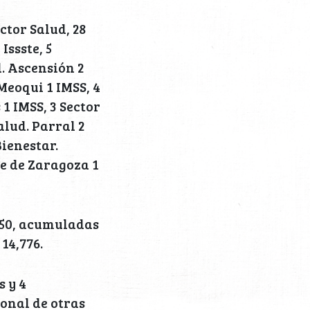
ctor Salud, 28
Issste, 5
. Ascensión 2
Meoqui 1 IMSS, 4
 1 IMSS, 3 Sector
alud. Parral 2
Bienestar.
le de Zaragoza 1
 150, acumuladas
 14,776.
s y 4
onal de otras