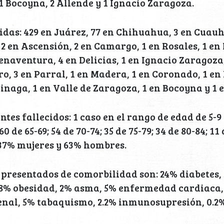
 Bocoyna, 2 Allende y 1 Ignacio Zaragoza.
idas: 429 en Juárez, 77 en Chihuahua, 3 en Cuauh
 2 en Ascensión, 2 en Camargo, 1 en Rosales, 1 en
enaventura, 4 en Delicias, 1 en Ignacio Zaragoza
ro, 3 en Parral, 1 en Madera, 1 en Coronado, 1 e
inaga, 1 en Valle de Zaragoza, 1 en Bocoyna y 1 e
tes fallecidos: 1 caso en el rango de edad de 5-9 
 60 de 65-69; 54 de 70-74; 35 de 75-79; 34 de 80-84; 11 
37% mujeres y 63% hombres.
 presentados de comorbilidad son: 24% diabetes,
18% obesidad, 2% asma, 5% enfermedad cardiaca
enal, 5% tabaquismo, 2.2% inmunosupresión, 0.2