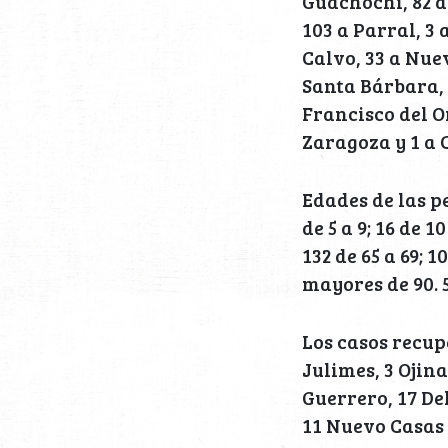
Guachochi, 82 a
103 a Parral, 3
Calvo, 33 a Nue
Santa Bárbara, 2
Francisco del O
Zaragoza y 1 a 
Edades de las pe
de 5 a 9; 16 de 10
132 de 65 a 69; 1
mayores de 90. 
Los casos recup
Julimes, 3 Ojin
Guerrero, 17 De
11 Nuevo Casas 