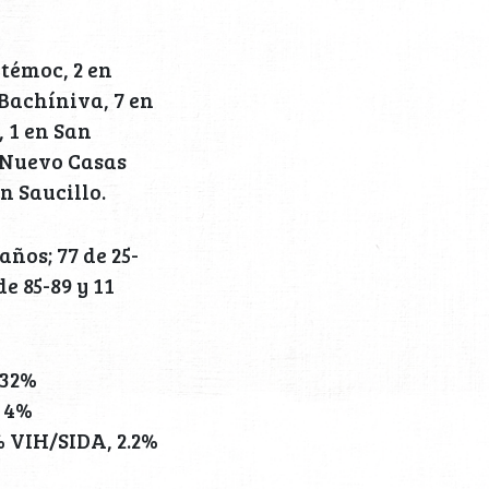
témoc, 2 en
 Bachíniva, 7 en
, 1 en San
n Nuevo Casas
n Saucillo.
años; 77 de 25-
de 85-89 y 11
 32%
, 4%
% VIH/SIDA, 2.2%