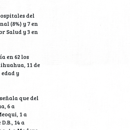
hospitales del
nal (8%) y 7 en
tor Salud y 3 en
ía en 62 los
hihuahua, 11 de
r edad y
señala que del
a, 6 a
eoqui, 1 a
D.B., 14 a