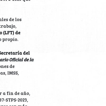
les de los
trabajo,
o (LFT) de
o propio.
Secretaría del
rio Oficial de la
ones de
as, IMSS,
 a fin de año,
37-STPS-2023,