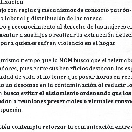
alización
bajo con reglas y mecanismos de contacto patrón
o laboral y distribución de las tareas
ro y reconocimiento al derecho de las mujeres e
entar a sus hijos o realizar la extracción de le
 para quienes sufren violencia en el hogar
 mismo tiempo que la NOM busca que el teletraba
adores, pues entre sus beneficios destacan los es
lidad de vida al no tener que pasar horas en rec
mo un descenso en la contaminación al reducir lo
én
busca evitar el aislamiento ordenando que lo
udan a reuniones presenciales o virtuales conv
cipación.
ién contempla reforzar la comunicación entre