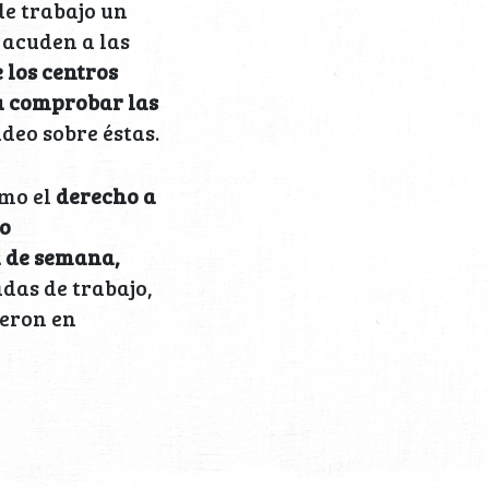
de trabajo un
 acuden a las
 los centros
ra comprobar las
ideo sobre éstas.
omo el
derecho a
 o
n de semana,
adas de trabajo,
ieron en