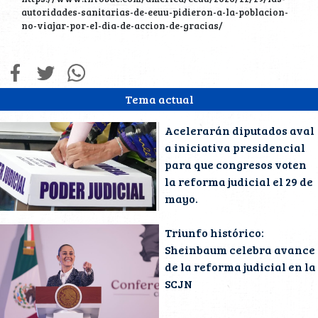
https://www.infobae.com/america/eeuu/2020/11/19/las-
autoridades-sanitarias-de-eeuu-pidieron-a-la-poblacion-
no-viajar-por-el-dia-de-accion-de-gracias/
Tema actual
Acelerarán diputados aval
a iniciativa presidencial
para que congresos voten
la reforma judicial el 29 de
mayo.
Triunfo histórico:
Sheinbaum celebra avance
de la reforma judicial en la
SCJN