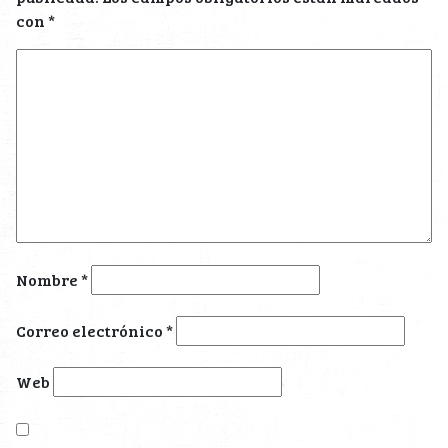
publicada.
Los campos obligatorios están marcados
con
*
Nombre
*
Correo electrónico
*
Web