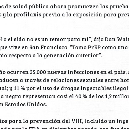
s de salud pública ahora promueven las pruebas
 y la profilaxis previa a la exposición para pre
H o el sida no es un temor para mí”, dijo Dan Wa
que vive en San Francisco. “Tomo PrEP como una 
io respecto a la generación anterior”.
ño ocurren 35.000 nuevas infecciones en el país,
producen a través de relaciones sexuales entre ho
l; y 11 % por el uso de drogas inyectables ilegal
a negra representan casi el 40 % de los 1,2 millo
n Estados Unidos.
s para la prevención del VIH, incluido un inye
ado por la FDA en diciembre pasado, son funda