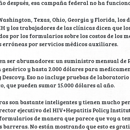
ño después, esa campaña federal no ha funcion
Washington, Texas, Ohio, Georgia y Florida, los 
H y los trabajadores de las clínicas dicen que lo
os por los formularios sobre los costos de los 
s erróneas por servicios médicos auxiliares.
den ser abrumadores: un suministro mensual de 
n genérico y hasta 2.000 dólares para medicame
Descovy. Eso no incluye pruebas de laboratorio 
co, que pueden sumar 15.000 dólares al año.
as son bastante inteligentes y tienen mucho per
rector ejecutivo del HIV+Hepatitis Policy Institu
formularios de manera que parece que voy a ten
as barreras. No están mostrando que esto es grati