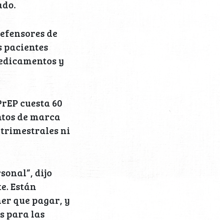
ado.
defensores de
s pacientes
medicamentos y
PrEP cuesta 60
ntos de marca
trimestrales ni
sonal”, dijo
te. Están
er que pagar, y
s para las