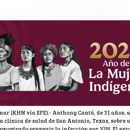
ar (KHN vía EFE).- Anthony Cantú, de 31 años, a
a clínica de salud de San Antonio, Texas, sobre 
emostrado prevenir la infección por VIH. El ver