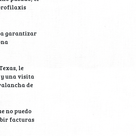
rofilaxis
ra garantizar
ona
Texas, le
 y una visita
valancha de
que no puedo
ibir facturas