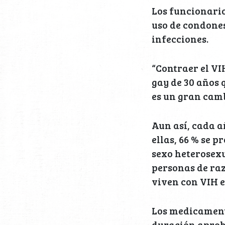
Los funcionario
uso de condones
infecciones.
“Contraer el VI
gay de 30 años 
es un gran camb
Aun así, cada a
ellas, 66 % se 
sexo heterosexua
personas de raz
viven con VIH e
Los medicamento
duración aprob