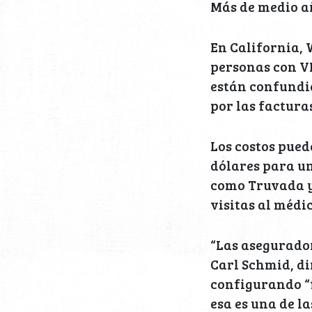
Más de medio a
En California, 
personas con VI
están confundid
por las factura
Los costos pue
dólares para u
como Truvada y 
visitas al médi
“Las asegurador
Carl Schmid, di
configurando “
esa es una de l