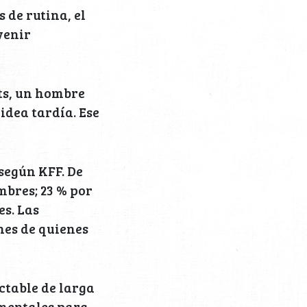
 de rutina, el
venir
its, un hombre
idea tardía. Ese
 según KFF. De
mbres; 23 % por
es. Las
nes de quienes
ctable de larga
mentales para