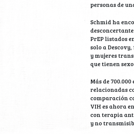
personas de un
Schmid ha enco
desconcertante
PrEP listados e
solo a Descovy,
y mujeres trans
que tienen sexo
Más de 700.000
relacionadas co
comparación con
VIH es ahora e
con terapia ant
y no transmisib