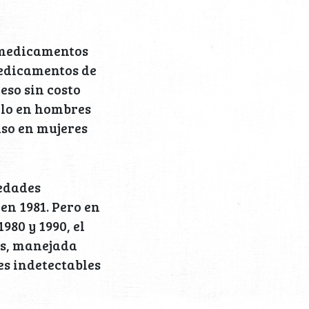
 medicamentos
edicamentos de
eso sin costo
olo en hombres
uso en mujeres
edades
en 1981. Pero en
80 y 1990, el
ís, manejada
es indetectables