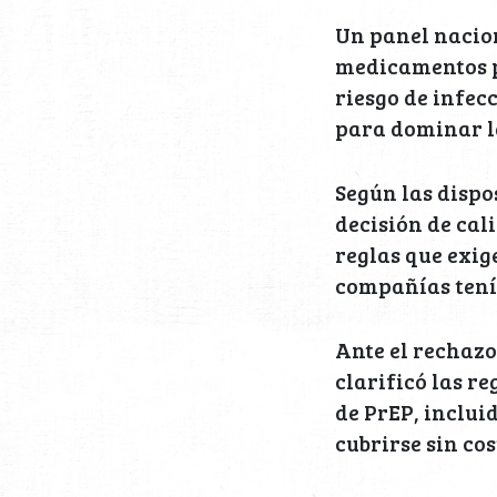
Un panel nacion
medicamentos p
riesgo de infec
para dominar l
Según las dispo
decisión de cal
reglas que exig
compañías tenía
Ante el rechazo
clarificó las re
de PrEP, incluid
cubrirse sin cos