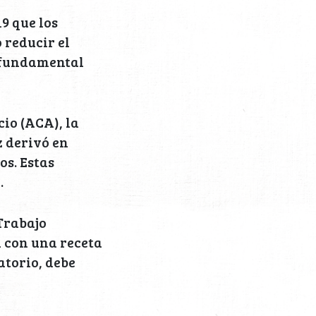
9 que los
reducir el
a fundamental
cio (ACA), la
z derivó en
os. Estas
.
Trabajo
a con una receta
atorio, debe