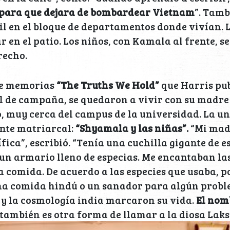
 para que dejara de bombardear Vietnam
”. Tamb
il en el bloque de departamentos donde vivían.
ar en el patio. Los niños, con Kamala al frente, 
recho.
 de memorias
“The Truths We Hold”
que Harris pu
l de campaña, se quedaron a vivir con su madre
, muy cerca del campus de la universidad. La u
nte matriarcal:
“Shyamala y las niñas”.
“Mi mad
fica”, escribió. “Tenía una cuchilla gigante de e
 un armario lleno de especias. Me encantaban las
a comida. De acuerdo a las especies que usaba, p
a comida hindú o un sanador para algún probl
 y la cosmología india marcaron su vida.
El nom
también es otra forma de llamar a la diosa Lak