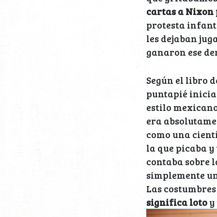
cartas a Nixon
protesta infant
les dejaban jug
ganaron ese de
Según el libro
puntapié inicia
estilo mexicano
era absolutame
como una cientí
la que picaba y
contaba sobre l
simplemente un
Las costumbres
significa loto
y 