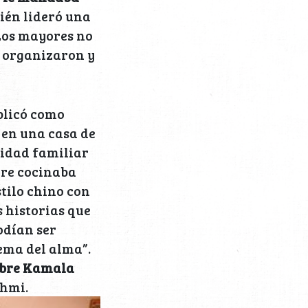
ién lideró una
 Los mayores no
se organizaron y
blicó como
 en una casa de
nidad familiar
re cocinaba
stilo chino con
 historias que
odían ser
ema del alma”.
bre Kamala
shmi.