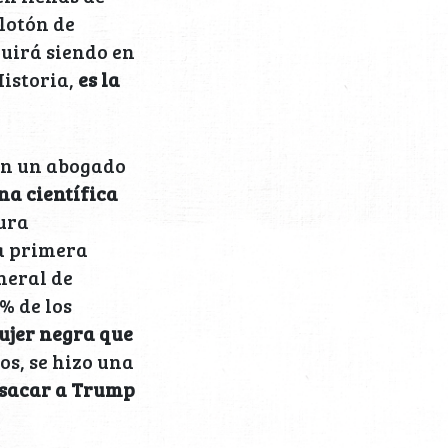
lotón de
guirá siendo en
istoria,
es la
con un abogado
una científica
ura
la primera
neral de
% de los
ujer negra que
os, se hizo una
“sacar a Trump