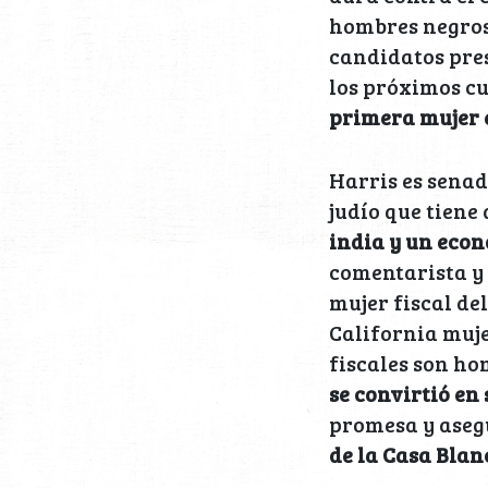
hombres negros
candidatos pres
los próximos c
primera mujer e
Harris es senad
judío que tiene
india y un eco
comentarista y 
mujer fiscal de
California muje
fiscales son ho
se convirtió en
promesa y asegu
de la Casa Blanc