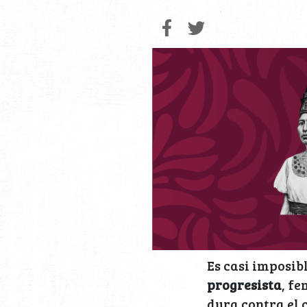
Es casi imposibl
progresista
, f
dura contra el 