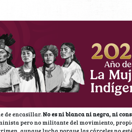
e de encasillar.
No es ni blanca ni negra, ni con
eminista pero no militante del movimiento, prop
crimen, aunque lucha porque las cárceles no est