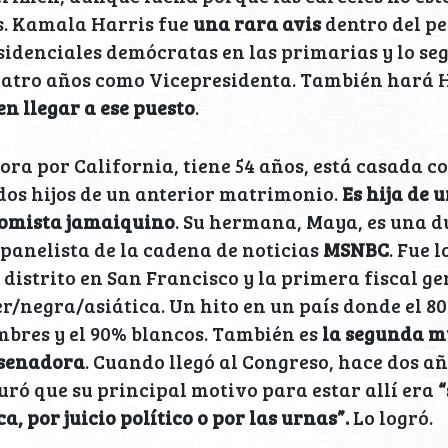
. Kamala Harris fue
una rara avis
dentro del pe
idenciales demócratas en las primarias y lo se
uatro años como Vicepresidenta. También hará H
n llegar a ese puesto
.
ora por California, tiene 54 años, está casada 
 dos hijos de un anterior matrimonio.
Es hija de 
nomista jamaiquino
. Su hermana, Maya, es una d
panelista de la cadena de noticias
MSNBC
. Fue 
l distrito en San Francisco y la primera fiscal ge
r/negra/asiática. Un hito en un país donde el 80
mbres y el 90% blancos. También es
la segunda m
 senadora
. Cuando llegó al Congreso, hace dos añ
ró que su principal motivo para estar allí era
a, por juicio político o por las urnas”.
Lo logró.