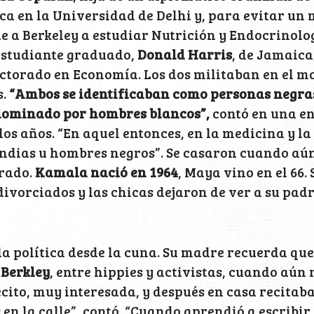
a en la Universidad de Delhi y, para evitar un
ue a Berkeley a estudiar Nutrición y Endocrinolog
 estudiante graduado,
Donald Harris
, de Jamaica
ctorado en Economía. Los dos militaban en el mo
s.
“Ambos se identificaban como personas negra
ominado por hombres blancos”,
contó en una en
los años. “En aquel entonces, en la medicina y l
ndias u hombres negros”. Se casaron cuando aún
grado.
Kamala nació en 1964
, Maya vino en el 66.
divorciados y las chicas dejaron de ver a su pad
 política desde la cuna. Su madre recuerda qu
 Berkley
, entre hippies y activistas, cuando aún
ecito, muy interesada, y después en casa recitab
en la calle”, contó. “Cuando aprendió a escribir