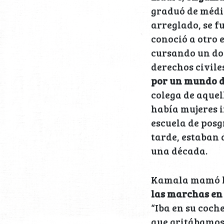
graduó de médic
arreglado, se f
conoció a otro
cursando un do
derechos civile
por un mundo d
colega de aquel
había mujeres i
escuela de pos
tarde, estaban 
una década.
Kamala mamó la
las marchas en
“Iba en su coch
que gritábamos 