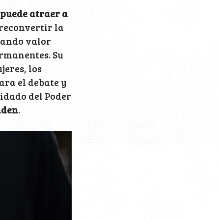
puede atraer a
 reconvertir la
eando valor
ermanentes. Su
eres, los
ara el debate y
uidado del Poder
iden
.