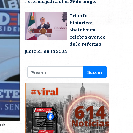
reforma judicial el 29 de mayo.
Triunfo
histórico:
Sheinbaum
celebra avance
de la reforma
judicial en la SCJN
ook