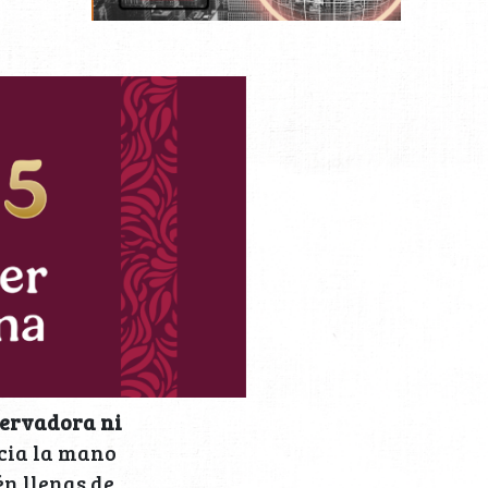
servadora ni
icia la mano
én llenas de