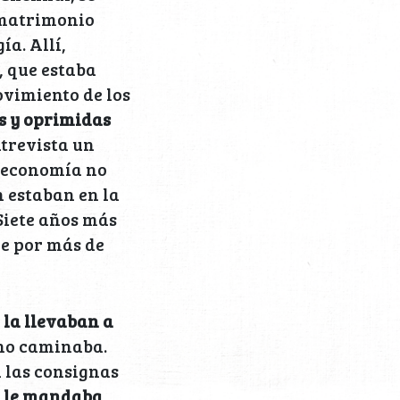
 matrimonio
ía. Allí,
, que estaba
vimiento de los
s y oprimidas
trevista un
a economía no
 estaban en la
 Siete años más
re por más de
e
la llevaban a
 no caminaba.
a las consignas
,
le mandaba