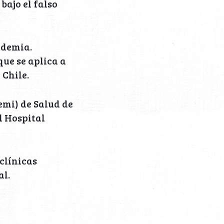
bajo el falso
ndemia.
 que se aplica a
 Chile.
emi) de Salud de
l Hospital
clínicas
al.