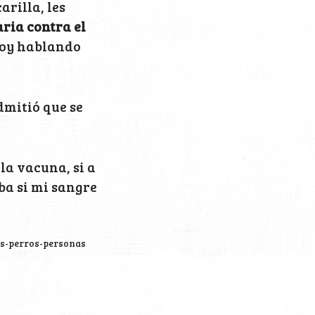
arilla, les
ria contra el
toy hablando
dmitió que se
la vacuna, si a
ba si mi sangre
as-perros-personas