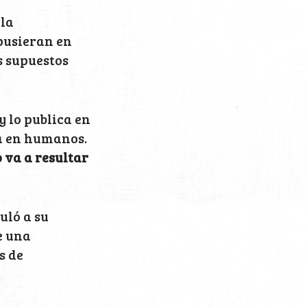
 la
 pusieran en
s supuestos
 lo publica en
la en humanos.
 va a resultar
uló a su
e una
s de